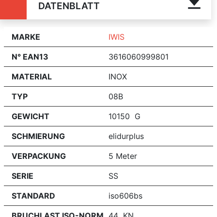
DATENBLATT
MARKE
IWIS
N° EAN13
3616060999801
MATERIAL
INOX
TYP
08B
GEWICHT
10150 G
SCHMIERUNG
elidurplus
VERPACKUNG
5 Meter
SERIE
SS
STANDARD
iso606bs
BRUCHLAST ISO-NORM
44 KN