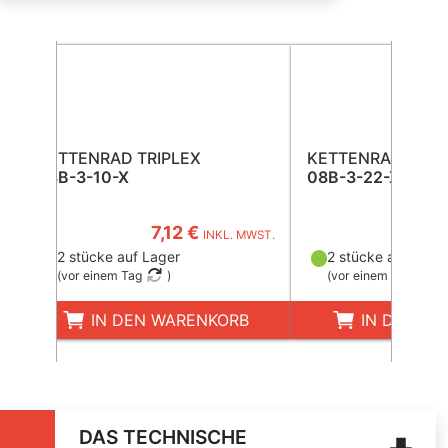
KETTENRAD TRIPLEX
KETTENRAD TRIP
08B-3-10-X
08B-3-22-X
7,12 €
21,5
INKL. MWST.
2 stücke auf Lager
2 stücke auf Lage
(
vor einem Tag
)
(
vor einem Tag
)
IN DEN WARENKORB
IN DEN W
DAS TECHNISCHE