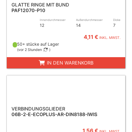
GLATTE RINGE MIT BUND
PAF12070-P10
Innendurchmesser
Außendurchmesser
Dicke
12
14
7
4,11 €
INKL. MWST.
50+ stücke auf Lager
(
vor 2 Stunden
)
IN DEN WARENKORB
VERBINDUNGSGLIEDER
06B-2-E-ECOPLUS-AR-DIN8188-IWIS
1,56 €
INKL. MWST.