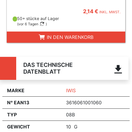
2,14 €
INKL. MWST.
50+ stücke auf Lager
(
vor 6 Tagen
)
IN DEN WARENKORB
DAS TECHNISCHE
DATENBLATT
MARKE
IWIS
N° EAN13
3616061001060
TYP
08B
GEWICHT
10 G