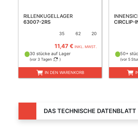
RILLENKUGELLAGER
INNENSI
63007-2RS
CIRCLIP-I
35
62
20
11,47 €
INKL. MWST.
30 stücke auf Lager
50+ stüc
(
vor 3 Tagen
)
(
vor 5 St
IN DEN WARENKORB
I
DAS TECHNISCHE DATENBLATT