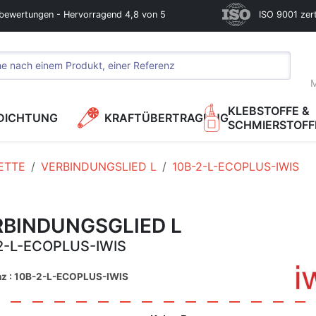
bewertungen - Hervorragend 4,8 von 5
ISO 9001 zerti
M
KLEBSTOFFE &
DICHTUNG
KRAFTÜBERTRAGUNG
SCHMIERSTOFF
ETTE
VERBINDUNGSLIED L
10B-2-L-ECOPLUS-IWIS
RBINDUNGSGLIED L
2-L-ECOPLUS-IWIS
nz : 10B-2-L-ECOPLUS-IWIS