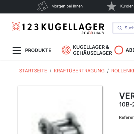
Morgen bei Ihnen
Kunden
KUGELLAGER &
AB
PRODUKTE
GEHÄUSELAGER
STARTSEITE
KRAFTÜBERTRAGUNG
ROLLENK
VE
10B-
Refere