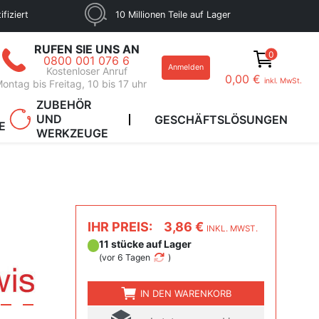
fiziert
10 Millionen Teile auf Lager
RUFEN SIE UNS AN
0
0800 001 076 6
Anmelden
Kostenloser Anruf
0,00 €
inkl. MwSt.
ontag bis Freitag, 10 bis 17 uhr
ZUBEHÖR
UND
GESCHÄFTSLÖSUNGEN
E
WERKZEUGE
IHR PREIS:
3,86 €
INKL. MWST.
11 stücke auf Lager
(
vor 6 Tagen
)
IN DEN WARENKORB