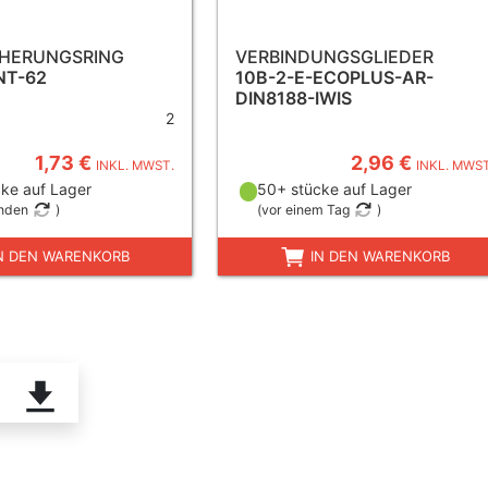
CHERUNGSRING
VERBINDUNGSGLIEDER
NT-62
10B-2-E-ECOPLUS-AR-
DIN8188-IWIS
2
1,73 €
2,96 €
INKL. MWST.
INKL. MWST
ke auf Lager
50+ stücke auf Lager
unden
)
(
vor einem Tag
)
N DEN WARENKORB
IN DEN WARENKORB