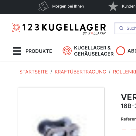
Morgen bei Ihnen
Kunden
KUGELLAGER &
AB
PRODUKTE
GEHÄUSELAGER
STARTSEITE
KRAFTÜBERTRAGUNG
ROLLENK
VE
16B-
Refere