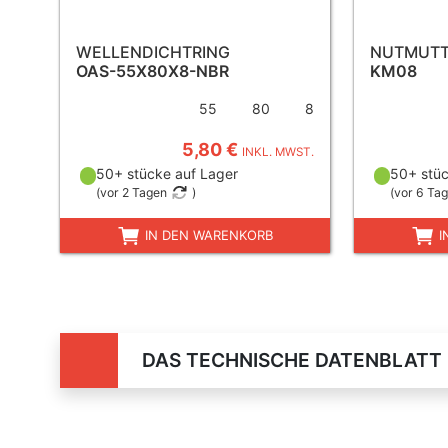
WELLENDICHTRING
NUTMUT
OAS-55X80X8-NBR
KM08
55
80
8
5,80 €
INKL. MWST.
50+ stücke auf Lager
50+ stüc
(
vor 2 Tagen
)
(
vor 6 Ta
IN DEN WARENKORB
I
DAS TECHNISCHE DATENBLATT