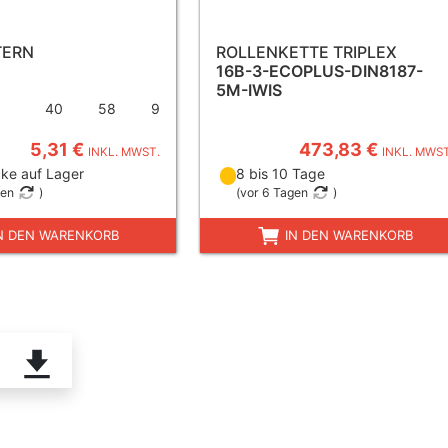
TERN
ROLLENKETTE TRIPLEX
16B-3-ECOPLUS-DIN8187-
5M-IWIS
40
58
9
5,31 €
473,83 €
INKL. MWST.
INKL. MWST
ke auf Lager
8 bis 10 Tage
gen
)
(
vor 6 Tagen
)
N DEN WARENKORB
IN DEN WARENKORB