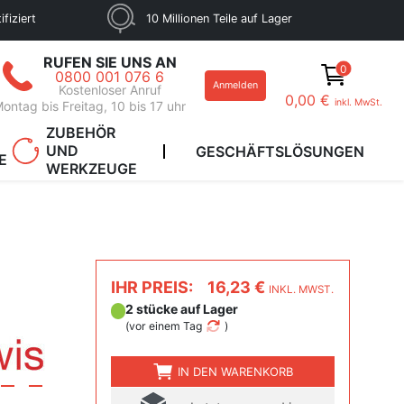
fiziert
10 Millionen Teile auf Lager
RUFEN SIE UNS AN
0
0800 001 076 6
Anmelden
Kostenloser Anruf
0,00 €
inkl. MwSt.
ontag bis Freitag, 10 bis 17 uhr
ZUBEHÖR
UND
GESCHÄFTSLÖSUNGEN
E
WERKZEUGE
IHR PREIS:
16,23 €
INKL. MWST.
2 stücke auf Lager
(
vor einem Tag
)
IN DEN WARENKORB