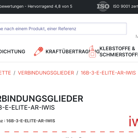
bewertungen - Hervorragend 4,8 von 5
ISO 9001 zerti
M
KLEBSTOFFE &
DICHTUNG
KRAFTÜBERTRAGUNG
SCHMIERSTOFF
ETTE
VERBINDUNGSGLIEDER
16B-3-E-ELITE-AR-IWIS
RBINDUNGSGLIEDER
3-E-ELITE-AR-IWIS
nz : 16B-3-E-ELITE-AR-IWIS