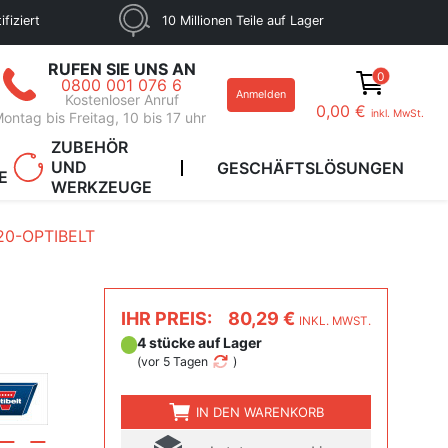
fiziert
10 Millionen Teile auf Lager
RUFEN SIE UNS AN
0
0800 001 076 6
Anmelden
Kostenloser Anruf
0,00 €
inkl. MwSt.
ontag bis Freitag, 10 bis 17 uhr
ZUBEHÖR
UND
GESCHÄFTSLÖSUNGEN
E
WERKZEUGE
20-OPTIBELT
IHR PREIS:
80,29 €
INKL. MWST.
4 stücke auf Lager
(
vor 5 Tagen
)
IN DEN WARENKORB