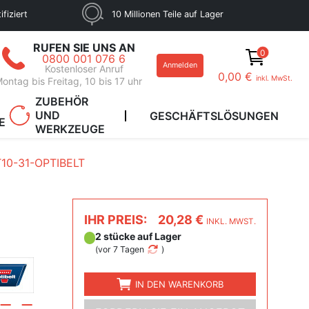
fiziert
10 Millionen Teile auf Lager
RUFEN SIE UNS AN
0
0800 001 076 6
Anmelden
Kostenloser Anruf
0,00 €
inkl. MwSt.
ontag bis Freitag, 10 bis 17 uhr
ZUBEHÖR
UND
GESCHÄFTSLÖSUNGEN
E
WERKZEUGE
T10-31-OPTIBELT
IHR PREIS:
20,28 €
INKL. MWST.
2 stücke auf Lager
(
vor 7 Tagen
)
IN DEN WARENKORB