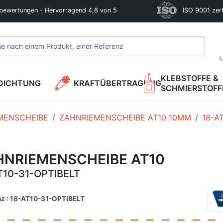
bewertungen - Hervorragend 4,8 von 5
ISO 9001 zerti
M
KLEBSTOFFE &
DICHTUNG
KRAFTÜBERTRAGUNG
SCHMIERSTOFF
MENSCHEIBE
ZAHNRIEMENSCHEIBE AT10 10MM
18-A
HNRIEMENSCHEIBE AT10
T10-31-OPTIBELT
nz : 18-AT10-31-OPTIBELT