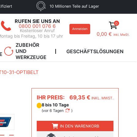
fiziert
10 Millionen Teile auf Lager
RUFEN SIE UNS AN
0
0800 001 076 6
Anmelden
Kostenloser Anruf
0,00 €
inkl. MwSt.
ontag bis Freitag, 10 bis 17 uhr
ZUBEHÖR
UND
GESCHÄFTSLÖSUNGEN
E
WERKZEUGE
T10-31-OPTIBELT
IHR PREIS:
69,35 €
INKL. MWST.
8 bis 10 Tage
(
vor 6 Tagen
)
IN DEN WARENKORB