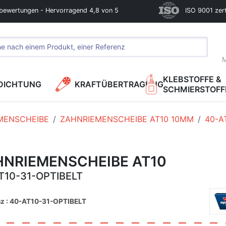
bewertungen - Hervorragend 4,8 von 5
ISO 9001 zerti
M
KLEBSTOFFE &
DICHTUNG
KRAFTÜBERTRAGUNG
SCHMIERSTOFF
MENSCHEIBE
ZAHNRIEMENSCHEIBE AT10 10MM
40-A
HNRIEMENSCHEIBE AT10
T10-31-OPTIBELT
nz : 40-AT10-31-OPTIBELT