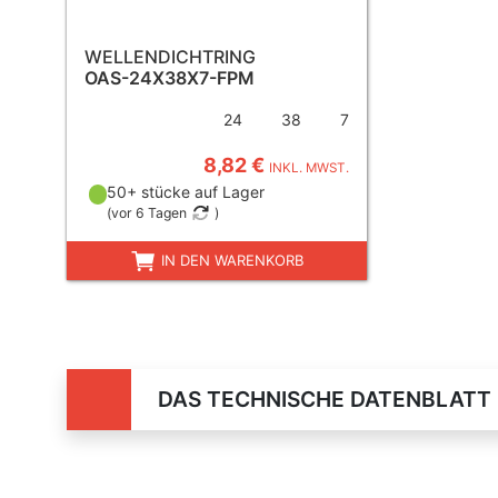
WELLENDICHTRING
OAS-24X38X7-FPM
24
38
7
8,82 €
INKL. MWST.
50+ stücke auf Lager
(
vor 6 Tagen
)
IN DEN WARENKORB
DAS TECHNISCHE DATENBLATT