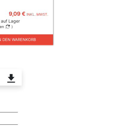
9,09 €
INKL. MWST.
 auf Lager
gen
)
N DEN WARENKORB