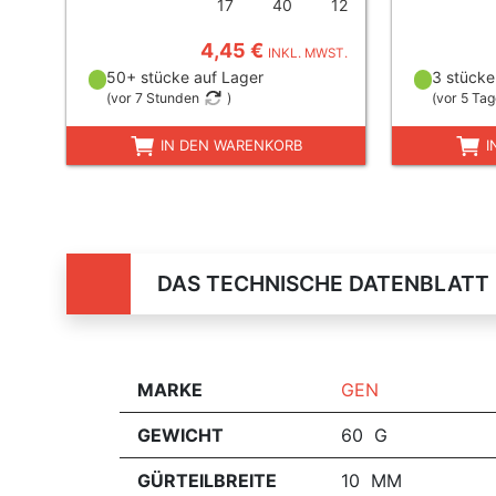
17
40
12
4,45 €
INKL. MWST.
50+ stücke auf Lager
3 stücke
(
vor 7 Stunden
)
(
vor 5 Ta
IN DEN WARENKORB
I
DAS TECHNISCHE DATENBLATT
MARKE
GEN
GEWICHT
60 G
GÜRTEILBREITE
10 MM