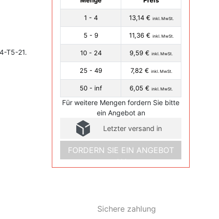
Menge
Preis
1 - 4
13,14 €
inkl. MwSt.
5 - 9
11,36 €
inkl. MwSt.
4-T5-21.
10 - 24
9,59 €
inkl. MwSt.
25 - 49
7,82 €
inkl. MwSt.
50 - inf
6,05 €
inkl. MwSt.
Für weitere Mengen fordern Sie bitte
ein Angebot an
Letzter versand in
FORDERN SIE EIN ANGEBOT
AN
Sichere zahlung