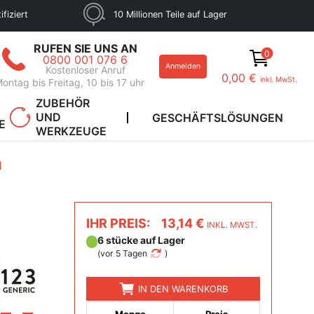
fiziert
10 Millionen Teile auf Lager
RUFEN SIE UNS AN
0
0800 001 076 6
Anmelden
Kostenloser Anruf
0,00 €
inkl. MwSt.
ontag bis Freitag, 10 bis 17 uhr
ZUBEHÖR
UND
GESCHÄFTSLÖSUNGEN
E
WERKZEUGE
1
IHR PREIS:
13,14 €
INKL. MWST.
6 stücke auf Lager
(
vor 5 Tagen
)
IN DEN WARENKORB