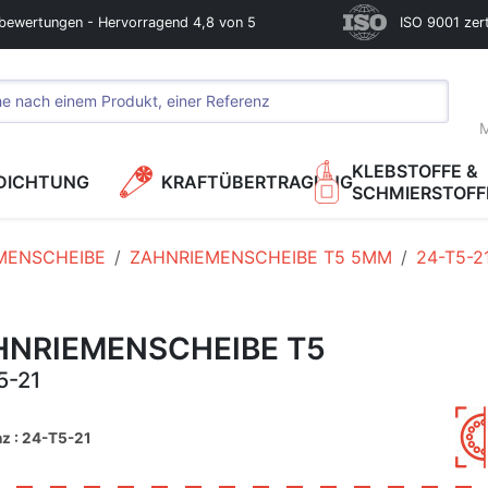
bewertungen - Hervorragend 4,8 von 5
ISO 9001 zerti
M
KLEBSTOFFE &
DICHTUNG
KRAFTÜBERTRAGUNG
SCHMIERSTOFF
MENSCHEIBE
ZAHNRIEMENSCHEIBE T5 5MM
24-T5-2
HNRIEMENSCHEIBE T5
5-21
z : 24-T5-21