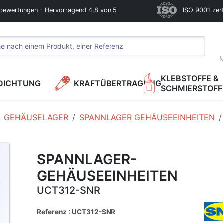
bewertungen - Hervorragend 4,8 von 5
ISO 9001 zerti
M
KLEBSTOFFE &
DICHTUNG
KRAFTÜBERTRAGUNG
SCHMIERSTOFF
GEHÄUSELAGER
SPANNLAGER GEHÄUSEEINHEITEN
SPANNLAGER-
GEHÄUSEEINHEITEN
UCT312-SNR
Referenz : UCT312-SNR