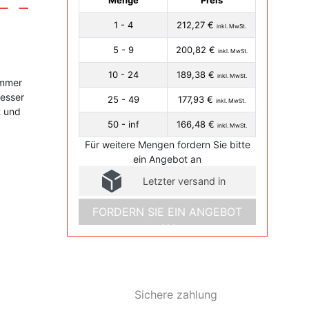
Menge
Preis
1 - 4
212,27 €
inkl. MwSt.
5 - 9
200,82 €
inkl. MwSt.
10 - 24
189,38 €
inkl. MwSt.
ummer
esser
25 - 49
177,93 €
inkl. MwSt.
t und
50 - inf
166,48 €
inkl. MwSt.
Für weitere Mengen fordern Sie bitte
ein Angebot an
Letzter versand in
FORDERN SIE EIN ANGEBOT
AN
Sichere zahlung