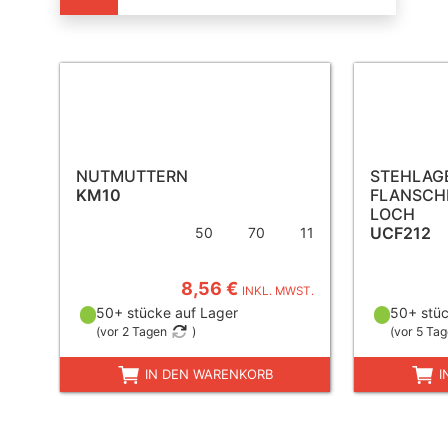
NUTMUTTERN
STEHLAGE
KM10
FLANSCHL
LOCH
UCF212
50
70
11
8,56 €
INKL. MWST.
50+ stücke auf Lager
50+ stüc
(
vor 2 Tagen
)
(
vor 5 Ta
IN DEN WARENKORB
I