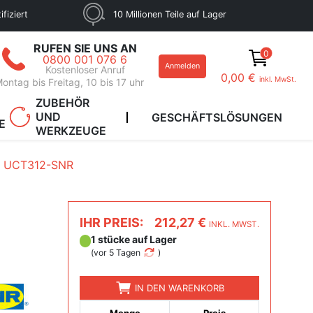
fiziert
10 Millionen Teile auf Lager
RUFEN SIE UNS AN
0
0800 001 076 6
Anmelden
Kostenloser Anruf
0,00 €
inkl. MwSt.
ontag bis Freitag, 10 bis 17 uhr
ZUBEHÖR
UND
GESCHÄFTSLÖSUNGEN
E
WERKZEUGE
UCT312-SNR
IHR PREIS:
212,27 €
INKL. MWST.
1 stücke auf Lager
(
vor 5 Tagen
)
IN DEN WARENKORB