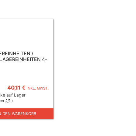
REINHEITEN /
AGEREINHEITEN 4-
40,11 €
INKL. MWST.
ke auf Lager
gen
)
N DEN WARENKORB