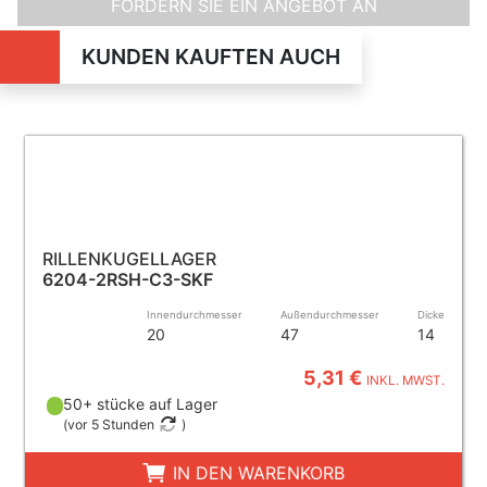
FORDERN SIE EIN ANGEBOT AN
KUNDEN KAUFTEN AUCH
RILLENKUGELLAGER
6204-2RSH-C3-SKF
Innendurchmesser
Außendurchmesser
Dicke
20
47
14
5,31 €
INKL. MWST.
50+ stücke auf Lager
(
vor 5 Stunden
)
IN DEN WARENKORB