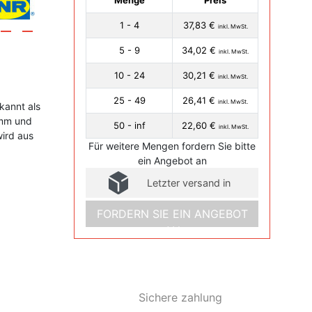
Menge
Preis
1 - 4
37,83 €
inkl. MwSt.
5 - 9
34,02 €
inkl. MwSt.
10 - 24
30,21 €
inkl. MwSt.
25 - 49
26,41 €
inkl. MwSt.
kannt als
 mm und
50 - inf
22,60 €
inkl. MwSt.
ird aus
Für weitere Mengen fordern Sie bitte
ein Angebot an
Letzter versand in
FORDERN SIE EIN ANGEBOT
AN
Sichere zahlung