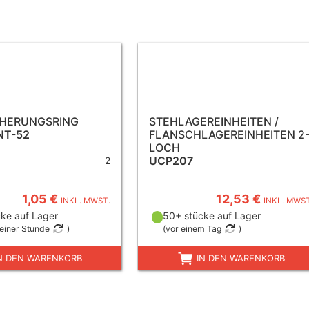
CHERUNGSRING
STEHLAGEREINHEITEN /
NT-52
FLANSCHLAGEREINHEITEN 2
LOCH
UCP207
2
1,05 €
12,53 €
INKL. MWST.
INKL. MWST
ke auf Lager
50+ stücke auf Lager
einer Stunde
)
(
vor einem Tag
)
N DEN WARENKORB
IN DEN WARENKORB