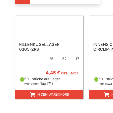
RILLENKUGELLAGER
INNENSI
6305-2RS
CIRCLIP-I
25
62
17
4,45 €
INKL. MWST.
50+ stücke auf Lager
50+ stüc
(
vor einem Tag
)
(
vor etwa 
IN DEN WARENKORB
I