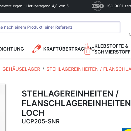
bewertungen - Hervorragend 4,8 von 5
ISO 9001 zerti
M
KLEBSTOFFE &
DICHTUNG
KRAFTÜBERTRAGUNG
SCHMIERSTOFF
GEHÄUSELAGER
STEHLAGEREINHEITEN / FLANSCHLA
STEHLAGEREINHEITEN /
FLANSCHLAGEREINHEITEN
LOCH
UCP205-SNR