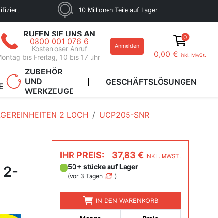
fiziert
10 Millionen Teile auf Lager
RUFEN SIE UNS AN
0
0800 001 076 6
Anmelden
Kostenloser Anruf
0,00 €
inkl. MwSt.
ontag bis Freitag, 10 bis 17 uhr
ZUBEHÖR
UND
GESCHÄFTSLÖSUNGEN
E
WERKZEUGE
GEREINHEITEN 2 LOCH
UCP205-SNR
IHR PREIS:
37,83 €
INKL. MWST.
50+ stücke auf Lager
 2-
(
vor 3 Tagen
)
IN DEN WARENKORB