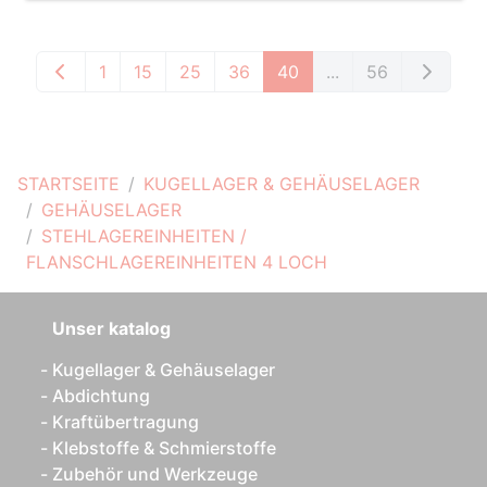
1
15
25
36
40
...
56
STARTSEITE
KUGELLAGER & GEHÄUSELAGER
GEHÄUSELAGER
STEHLAGEREINHEITEN /
FLANSCHLAGEREINHEITEN 4 LOCH
Unser katalog
Kugellager & Gehäuselager
Abdichtung
Kraftübertragung
Klebstoffe & Schmierstoffe
Zubehör und Werkzeuge