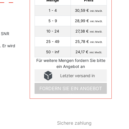
Menge
Preis
1 - 4
30,59 €
inkl. MwSt.
5 - 9
28,99 €
inkl. MwSt.
10 - 24
27,38 €
inkl. MwSt.
R SNR
25 - 49
25,78 €
inkl. MwSt.
 Er wird
50 - inf
24,17 €
inkl. MwSt.
Für weitere Mengen fordern Sie bitte
ein Angebot an
Letzter versand in
FORDERN SIE EIN ANGEBOT
AN
Sichere zahlung