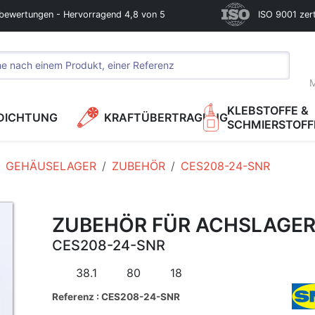
bewertungen - Hervorragend 4,8 von 5
ISO 9001 zerti
M
KLEBSTOFFE &
DICHTUNG
KRAFTÜBERTRAGUNG
SCHMIERSTOFF
GEHÄUSELAGER
ZUBEHÖR
CES208-24-SNR
ZUBEHÖR FÜR ACHSLAGE
CES208-24-SNR
38.1
80
18
Referenz : CES208-24-SNR