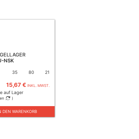
UGELLAGER
U-NSK
35
80
21
15,67 €
INKL. MWST.
e auf Lager
gen
)
N DEN WARENKORB