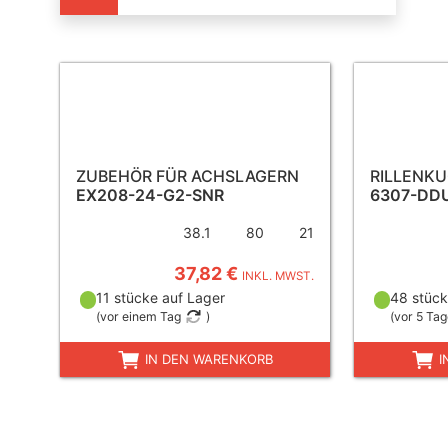
ZUBEHÖR FÜR ACHSLAGERN
RILLENK
EX208-24-G2-SNR
6307-DD
38.1
80
21
37,82 €
INKL. MWST.
11 stücke auf Lager
48 stück
(
vor einem Tag
)
(
vor 5 Ta
IN DEN WARENKORB
I