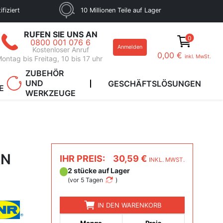
fiziert
10 Millionen Teile auf Lager
RUFEN SIE UNS AN
0
0800 001 076 6
Anmelden
Kostenloser Anruf
0,00 €
inkl. MwSt.
ontag bis Freitag, 10 bis 17 uhr
ZUBEHÖR
UND
GESCHÄFTSLÖSUNGEN
E
WERKZEUGE
RN
IHR PREIS:
30,59 €
INKL. MWST.
2 stücke auf Lager
(
vor 5 Tagen
)
IN DEN WARENKORB