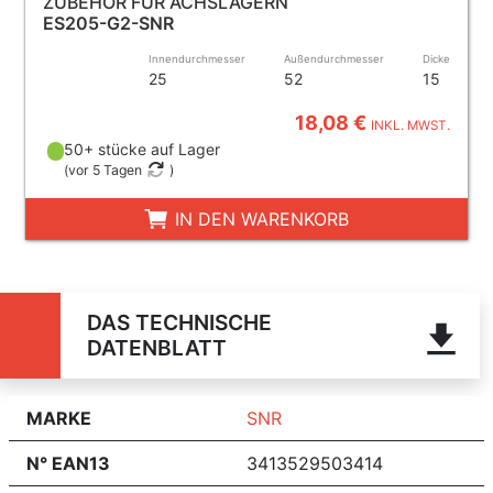
ZUBEHÖR FÜR ACHSLAGERN
ES205-G2-SNR
Innendurchmesser
Außendurchmesser
Dicke
25
52
15
18,08 €
INKL. MWST.
50+ stücke auf Lager
(
vor 5 Tagen
)
IN DEN WARENKORB
DAS TECHNISCHE
DATENBLATT
MARKE
SNR
N° EAN13
3413529503414