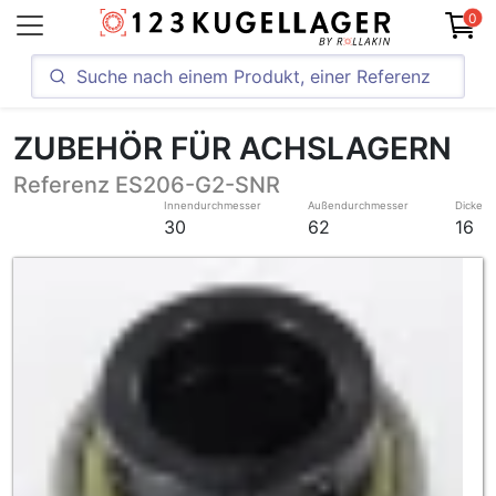
0
ZUBEHÖR FÜR ACHSLAGERN
Referenz ES206-G2-SNR
Innendurchmesser
Außendurchmesser
Dicke
30
62
16