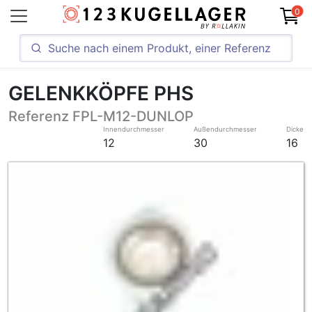
0
GELENKKÖPFE PHS
Referenz FPL-M12-DUNLOP
Innendurchmesser
Außendurchmesser
Dicke
12
30
16