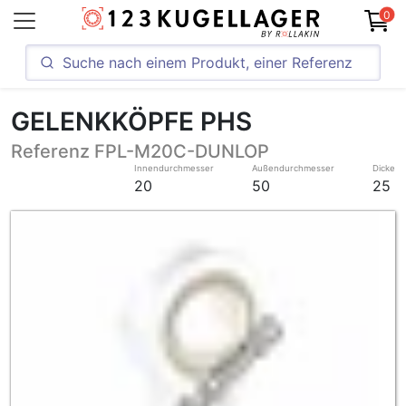
0
GELENKKÖPFE PHS
Referenz FPL-M20C-DUNLOP
Innendurchmesser
Außendurchmesser
Dicke
20
50
25