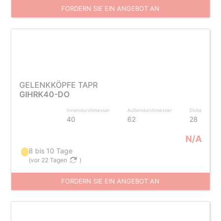
FORDERN SIE EIN ANGEBOT AN
GELENKKÖPFE TAPR
GIHRK40-DO
Innendurchmesser
Außendurchmesser
Dicke
40
62
28
N/A
8 bis 10 Tage
(
vor 22 Tagen
)
FORDERN SIE EIN ANGEBOT AN