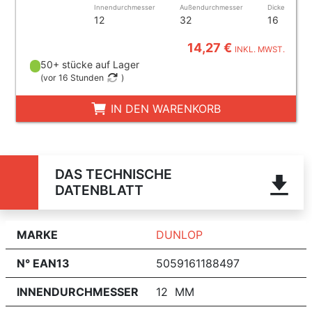
Innendurchmesser
Außendurchmesser
Dicke
12
32
16
14,27 €
INKL. MWST.
50+ stücke auf Lager
(
vor 16 Stunden
)
IN DEN WARENKORB
DAS TECHNISCHE
DATENBLATT
MARKE
DUNLOP
N° EAN13
5059161188497
INNENDURCHMESSER
12 MM