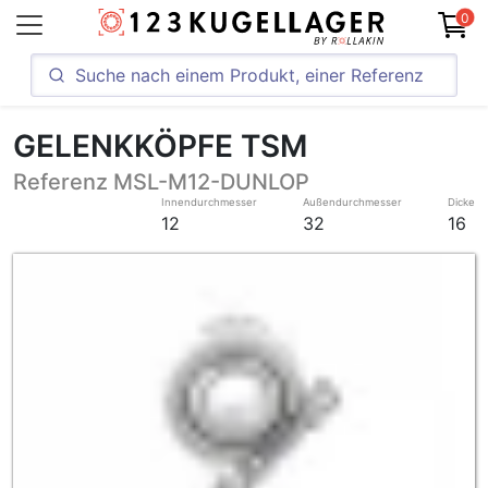
0
GELENKKÖPFE TSM
Referenz MSL-M12-DUNLOP
Innendurchmesser
Außendurchmesser
Dicke
12
32
16