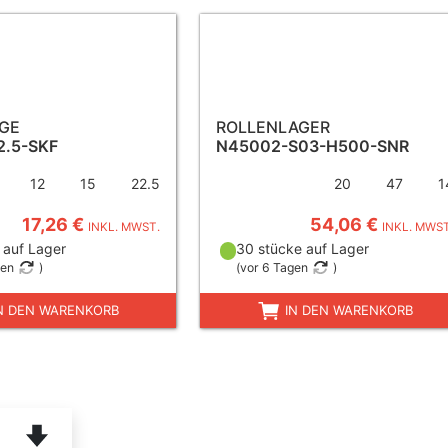
NGE
ROLLENLAGER
2.5-SKF
N45002-S03-H500-SNR
12
15
22.5
20
47
1
17,26 €
54,06 €
INKL. MWST.
INKL. MWST
 auf Lager
30 stücke auf Lager
gen
)
(
vor 6 Tagen
)
N DEN WARENKORB
IN DEN WARENKORB