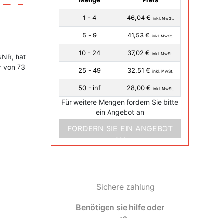
Menge
Preis
1 - 4
46,04 €
inkl. MwSt.
5 - 9
41,53 €
inkl. MwSt.
10 - 24
37,02 €
inkl. MwSt.
SNR, hat
r von 73
25 - 49
32,51 €
inkl. MwSt.
50 - inf
28,00 €
inkl. MwSt.
Für weitere Mengen fordern Sie bitte
ein Angebot an
FORDERN SIE EIN ANGEBOT
AN
Sichere zahlung
Benötigen sie hilfe oder