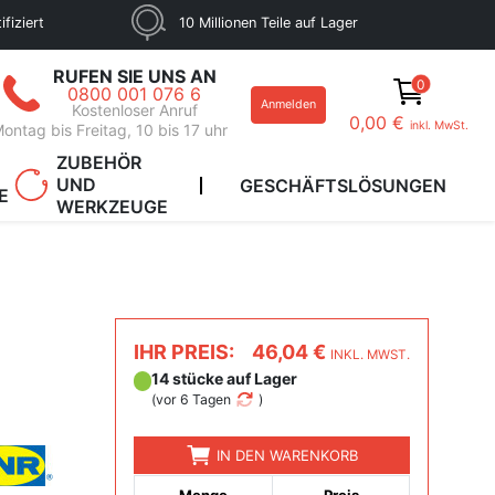
fiziert
10 Millionen Teile auf Lager
RUFEN SIE UNS AN
0
0800 001 076 6
Anmelden
Kostenloser Anruf
0,00 €
inkl. MwSt.
ontag bis Freitag, 10 bis 17 uhr
ZUBEHÖR
UND
GESCHÄFTSLÖSUNGEN
E
WERKZEUGE
IHR PREIS:
46,04 €
INKL. MWST.
14 stücke auf Lager
(
vor 6 Tagen
)
IN DEN WARENKORB