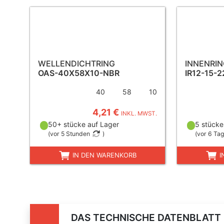
WELLENDICHTRING
INNENRI
OAS-40X58X10-NBR
IR12-15-2
40
58
10
4,21 €
INKL. MWST.
50+ stücke auf Lager
5 stücke
(
vor 5 Stunden
)
(
vor 6 Ta
IN DEN WARENKORB
I
DAS TECHNISCHE DATENBLATT