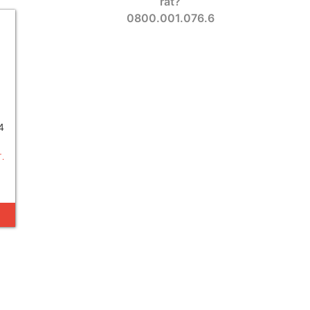
rat?
0800.001.076.6
4
.