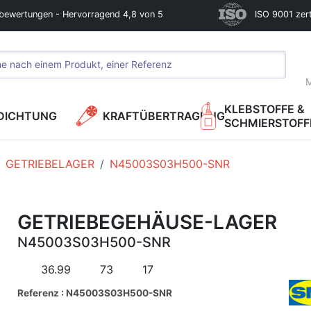
bewertungen - Hervorragend 4,8 von 5
ISO 9001 zerti
M
KLEBSTOFFE &
DICHTUNG
KRAFTÜBERTRAGUNG
SCHMIERSTOFF
GETRIEBELAGER
N45003S03H500-SNR
GETRIEBEGEHÄUSE-LAGER
N45003S03H500-SNR
36.99
73
17
Referenz : N45003S03H500-SNR