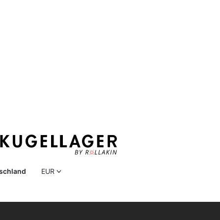
schland
EUR