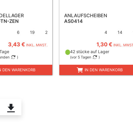
ADELLAGER
ANLAUFSCHEIBEN
-TN-ZEN
AS0414
6
19
2
4
14
3,43 €
1,30 €
INKL. MWST.
INKL. MWST
 Tage
42 stücke auf Lager
tunden
)
(
vor 5 Tagen
)
N DEN WARENKORB
IN DEN WARENKORB