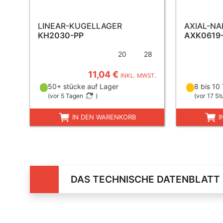
LINEAR-KUGELLAGER
AXIAL-N
KH2030-PP
AXK0619
20
28
11,04 €
INKL. MWST.
50+ stücke auf Lager
8 bis 10
(
vor 5 Tagen
)
(
vor 17 S
IN DEN WARENKORB
I
DAS TECHNISCHE DATENBLATT