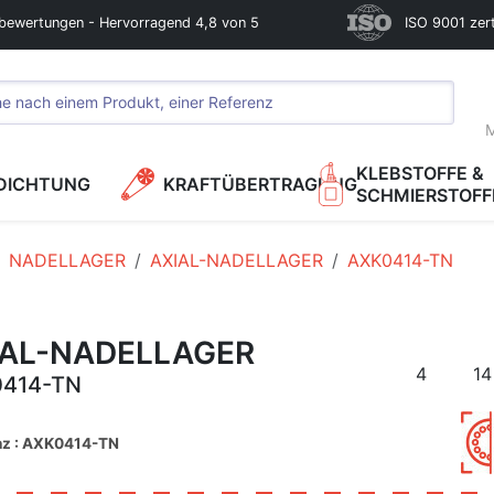
bewertungen - Hervorragend 4,8 von 5
ISO 9001 zerti
M
KLEBSTOFFE &
DICHTUNG
KRAFTÜBERTRAGUNG
SCHMIERSTOFF
NADELLAGER
AXIAL-NADELLAGER
AXK0414-TN
IAL-NADELLAGER
4
14
414-TN
nz : AXK0414-TN