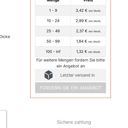
Menge
Preis
1 - 9
3,42 €
inkl. MwSt.
10 - 24
2,89 €
inkl. MwSt.
25 - 49
2,37 €
inkl. MwSt.
Dicke
50 - 99
1,84 €
inkl. MwSt.
100 - inf
1,32 €
inkl. MwSt.
Für weitere Mengen fordern Sie bitte
ein Angebot an
Letzter versand in
FORDERN SIE EIN ANGEBOT
AN
Sichere zahlung