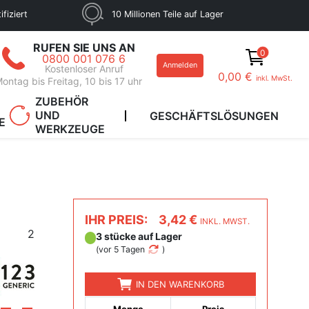
fiziert
10 Millionen Teile auf Lager
RUFEN SIE UNS AN
0
0800 001 076 6
Anmelden
Kostenloser Anruf
0,00 €
inkl. MwSt.
ontag bis Freitag, 10 bis 17 uhr
ZUBEHÖR
UND
GESCHÄFTSLÖSUNGEN
E
WERKZEUGE
IHR PREIS:
3,42 €
INKL. MWST.
2
3 stücke auf Lager
(
vor 5 Tagen
)
IN DEN WARENKORB