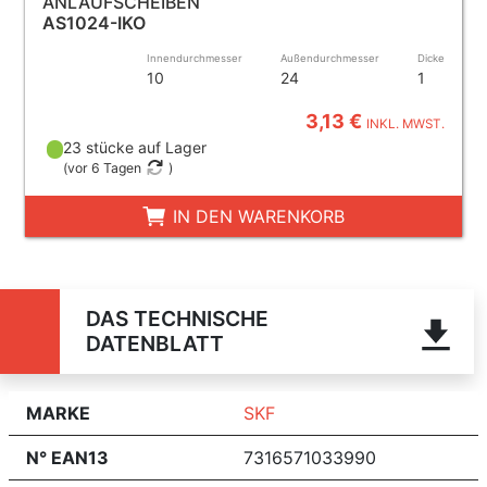
ANLAUFSCHEIBEN
AS1024-IKO
Innendurchmesser
Außendurchmesser
Dicke
10
24
1
3,13 €
INKL. MWST.
23 stücke auf Lager
(
vor 6 Tagen
)
IN DEN WARENKORB
DAS TECHNISCHE
DATENBLATT
MARKE
SKF
N° EAN13
7316571033990