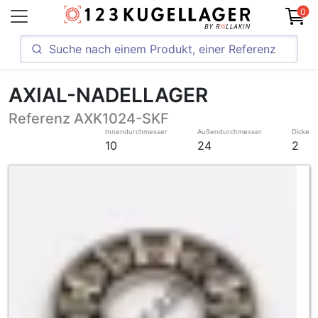
0
AXIAL-NADELLAGER
Referenz AXK1024-SKF
Innendurchmesser
Außendurchmesser
Dicke
10
24
2