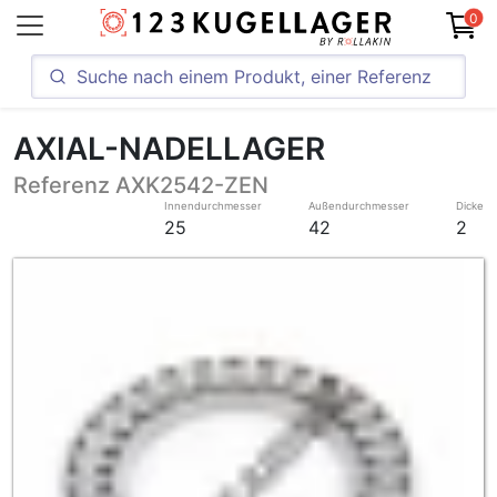
0
AXIAL-NADELLAGER
Referenz AXK2542-ZEN
Innendurchmesser
Außendurchmesser
Dicke
25
42
2