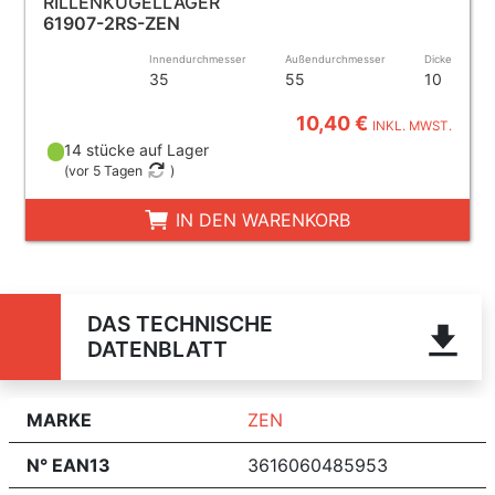
RILLENKUGELLAGER
61907-2RS-ZEN
Innendurchmesser
Außendurchmesser
Dicke
35
55
10
10,40 €
INKL. MWST.
14 stücke auf Lager
(
vor 5 Tagen
)
IN DEN WARENKORB
DAS TECHNISCHE
DATENBLATT
MARKE
ZEN
N° EAN13
3616060485953