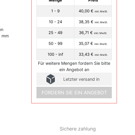
Menge
Preis
1 - 9
40,00 €
inkl. MwSt.
10 - 24
38,35 €
inkl. MwSt.
en
25 - 49
36,71 €
inkl. MwSt.
9 mm
50 - 99
35,07 €
inkl. MwSt.
100 - inf
33,43 €
inkl. MwSt.
Für weitere Mengen fordern Sie bitte
ein Angebot an
Letzter versand in
FORDERN SIE EIN ANGEBOT
AN
Sichere zahlung