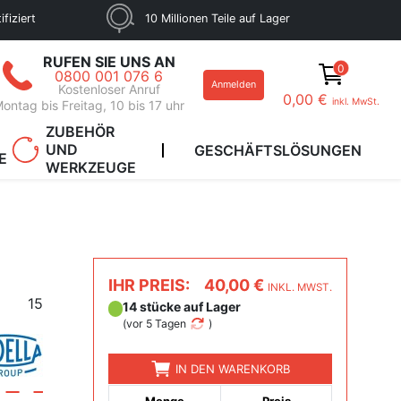
fiziert
10 Millionen Teile auf Lager
RUFEN SIE UNS AN
0
0800 001 076 6
Anmelden
Kostenloser Anruf
0,00 €
inkl. MwSt.
ontag bis Freitag, 10 bis 17 uhr
ZUBEHÖR
UND
GESCHÄFTSLÖSUNGEN
E
WERKZEUGE
IHR PREIS:
40,00 €
INKL. MWST.
15
14 stücke auf Lager
(
vor 5 Tagen
)
IN DEN WARENKORB