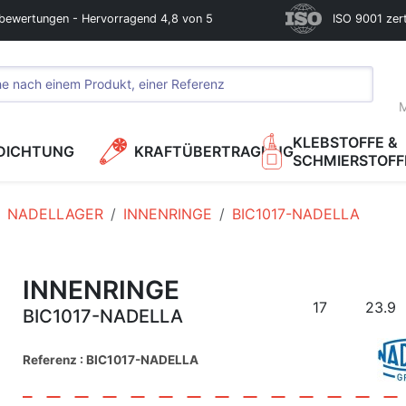
bewertungen - Hervorragend 4,8 von 5
ISO 9001 zerti
M
KLEBSTOFFE &
DICHTUNG
KRAFTÜBERTRAGUNG
SCHMIERSTOFF
NADELLAGER
INNENRINGE
BIC1017-NADELLA
INNENRINGE
17
23.9
BIC1017-NADELLA
Referenz : BIC1017-NADELLA