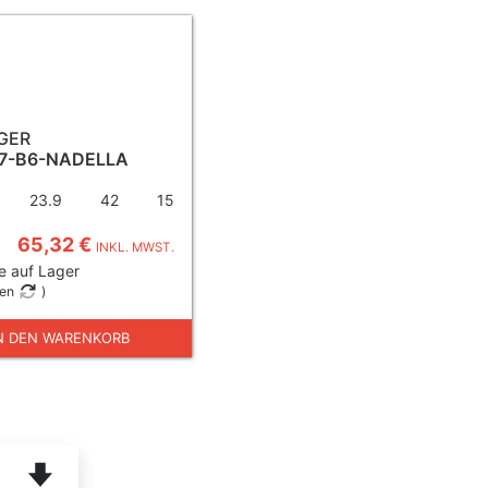
GER
17-B6-NADELLA
23.9
42
15
65,32 €
INKL. MWST.
e auf Lager
gen
)
N DEN WARENKORB