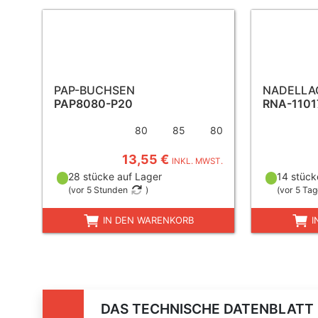
PAP-BUCHSEN
NADELLA
PAP8080-P20
RNA-110
80
85
80
13,55 €
INKL. MWST.
28 stücke auf Lager
14 stück
(
vor 5 Stunden
)
(
vor 5 Ta
IN DEN WARENKORB
I
DAS TECHNISCHE DATENBLATT