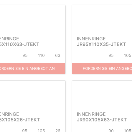
ENRINGE
INNENRINGE
5X110X63-JTEKT
JR95X110X35-JTEKT
95
110
63
95
105
ORDERN SIE EIN ANGEBOT AN
FORDERN SIE EIN ANGEB
ENRINGE
INNENRINGE
5X105X26-JTEKT
JR90X105X63-JTEKT
95
105
26
90
105