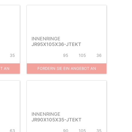
INNENRINGE
JR95X105X36-JTEKT
35
95
105
36
OT AN
FORDERN SIE EIN ANGEBOT AN
INNENRINGE
JR90X105X35-JTEKT
63
90
105
35