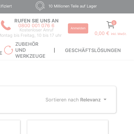
fiziert
10 Millionen Teile auf Lager
RUFEN SIE UNS AN
0
0800 001 076 6
Anmelden
Kostenloser Anruf
0,00 €
inkl. MwSt.
ontag bis Freitag, 10 bis 17 uhr
ZUBEHÖR
UND
GESCHÄFTSLÖSUNGEN
E
WERKZEUGE
Sortieren nach
Relevanz