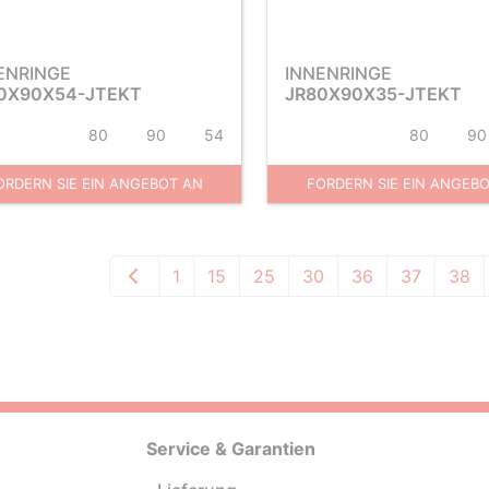
ENRINGE
INNENRINGE
0X90X54-JTEKT
JR80X90X35-JTEKT
80
90
54
80
90
ORDERN SIE EIN ANGEBOT AN
FORDERN SIE EIN ANGEB
1
15
25
30
36
37
38
Service & Garantien