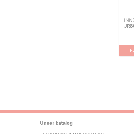
INN
JR8
F
Unser katalog