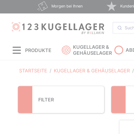
Loading...
Morgen bei Ihnen
Kunden
KUGELLAGER &
AB
PRODUKTE
GEHÄUSELAGER
STARTSEITE
KUGELLAGER & GEHÄUSELAGER
FILTER