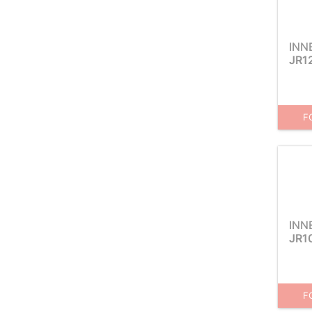
INN
JR1
F
INN
JR1
F