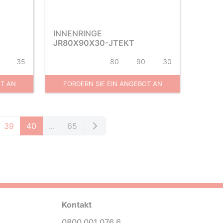
INNENRINGE
JR80X90X30-JTEKT
35
80
90
30
OT AN
FORDERN SIE EIN ANGEBOT AN
39
40
...
65
Kontakt
0800 001 076 6