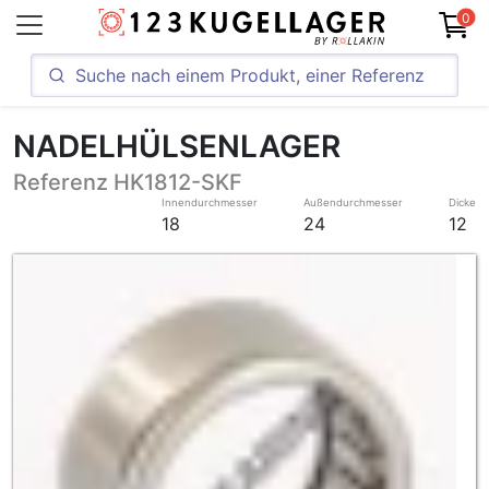
0
NADELHÜLSENLAGER
Referenz HK1812-SKF
Innendurchmesser
Außendurchmesser
Dicke
18
24
12