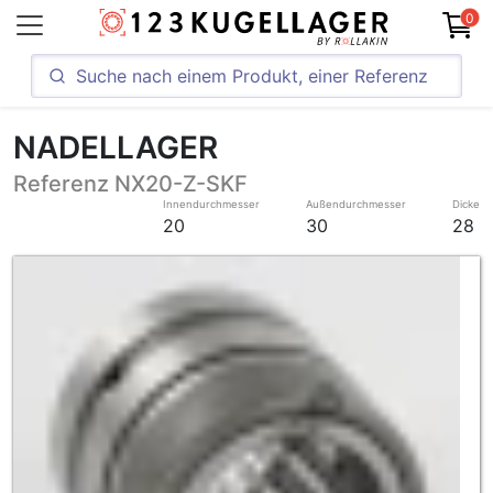
0
NADELLAGER
Referenz NX20-Z-SKF
Innendurchmesser
Außendurchmesser
Dicke
20
30
28