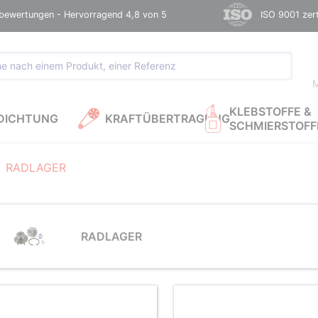
bewertungen - Hervorragend 4,8 von 5
ISO 9001 zerti
M
KLEBSTOFFE &
DICHTUNG
KRAFTÜBERTRAGUNG
SCHMIERSTOFF
RADLAGER
RADLAGER