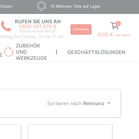
fiziert
10 Millionen Teile auf Lager
RUFEN SIE UNS AN
0
0800 001 076 6
Anmelden
Kostenloser Anruf
0,00 €
inkl. MwSt.
ontag bis Freitag, 10 bis 17 uhr
ZUBEHÖR
UND
GESCHÄFTSLÖSUNGEN
E
WERKZEUGE
Sortieren nach
Relevanz