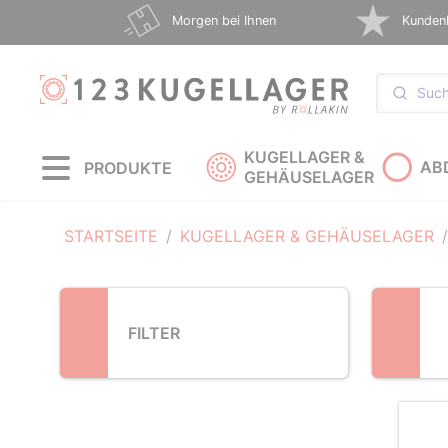
Loading...
Morgen bei Ihnen
Kunden
KUGELLAGER &
AB
PRODUKTE
GEHÄUSELAGER
STARTSEITE
KUGELLAGER & GEHÄUSELAGER
FILTER