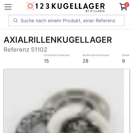
0
AXIALRILLENKUGELLAGER
Referenz 51102
Innendurchmesser
Außendurchmesser
Dicke
15
28
9