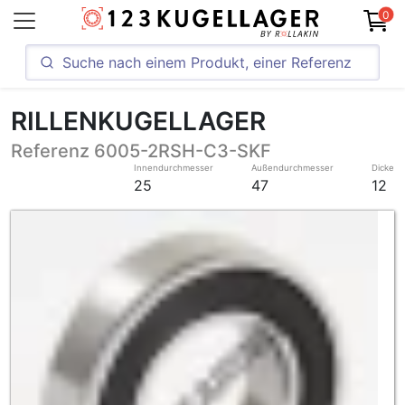
0
RILLENKUGELLAGER
Referenz 6005-2RSH-C3-SKF
Innendurchmesser
Außendurchmesser
Dicke
25
47
12