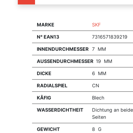
MARKE
SKF
N° EAN13
7316571839219
INNENDURCHMESSER
7 MM
AUSSENDURCHMESSER
19 MM
DICKE
6 MM
RADIALSPIEL
CN
KÂFIG
Blech
WASSERDICHTHEIT
Dichtung an beid
Seiten
GEWICHT
8 G