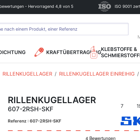
bewertungen - Hervorragend 4,8 von 5
ISO 9001 zerti
M
KLEBSTOFFE &
DICHTUNG
KRAFTÜBERTRAGUNG
SCHMIERSTOFF
RILLENKUGELLAGER
RILLENKUGELLAGER EINREIHIG
RILLENKUGELLAGER
7
1
607-2RSH-SKF
Referenz : 607-2RSH-SKF