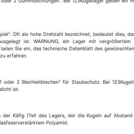
1 oder 2 Gummidichtungen". Bei 123Kugellager geben wir mi
Spiel". Oft als hohe Drehzahl bezeichnet, bedeutet dies, 
sgelegt ist. WARNUNG, ein Lager mit vergrößertem Lag
r laden Sie ein, das technische Datenblatt des gewünschte
zu erfahren.
1 oder 2 Blechleitblechen" für Staubschutz. Bei 123Kuge
icht ist.
 der Käfig (Teil des Lagers, der die Kugeln auf Abstand
lasfaserverstärktem Polyamid.