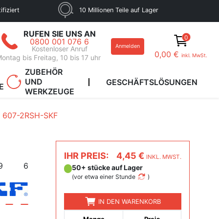
fiziert
10 Millionen Teile auf Lager
RUFEN SIE UNS AN
0
0800 001 076 6
Anmelden
Kostenloser Anruf
0,00 €
inkl. MwSt.
ontag bis Freitag, 10 bis 17 uhr
ZUBEHÖR
UND
GESCHÄFTSLÖSUNGEN
E
WERKZEUGE
607-2RSH-SKF
IHR PREIS:
4,45 €
INKL. MWST.
9
6
50+ stücke auf Lager
(
vor etwa einer Stunde
)
IN DEN WARENKORB