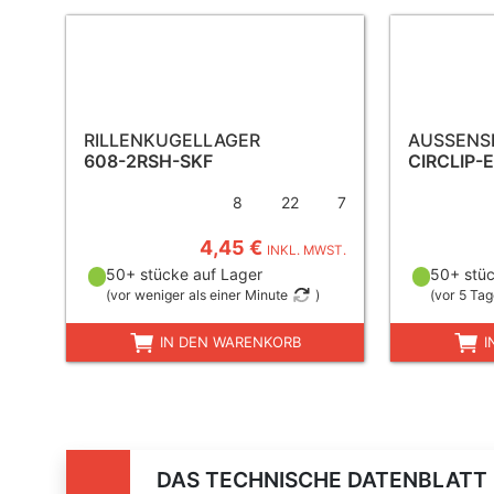
RILLENKUGELLAGER
AUSSENS
608-2RSH-SKF
CIRCLIP-
8
22
7
4,45 €
INKL. MWST.
50+ stücke auf Lager
50+ stüc
(
vor weniger als einer Minute
)
(
vor 5 Ta
IN DEN WARENKORB
I
DAS TECHNISCHE DATENBLATT