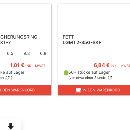
ICHERUNGSRING
FETT
EXT-7
LGMT2-35G-SKF
6.5
9.3
0.8
1,01 €
6,84 €
INKL. MWST.
INKL. MWST
ke auf Lager
50+ stücke auf Lager
gen
)
(
vor etwa einer Stunde
)
N DEN WARENKORB
IN DEN WARENKORB