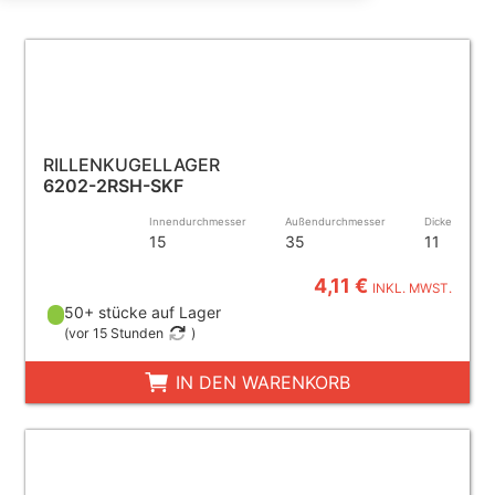
RILLENKUGELLAGER
6202-2RSH-SKF
Innendurchmesser
Außendurchmesser
Dicke
15
35
11
4,11 €
INKL. MWST.
50+ stücke auf Lager
(
vor 15 Stunden
)
IN DEN WARENKORB