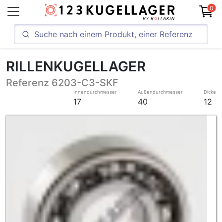
0
RILLENKUGELLAGER
Referenz 6203-C3-SKF
Innendurchmesser
Außendurchmesser
Dicke
17
40
12