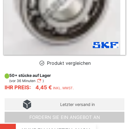
Produkt vergleichen
50+ stücke auf Lager
(
vor 36 Minuten
)
IHR PREIS:
4,45 €
INKL. MWST.
Letzter versand in
FORDERN SIE EIN ANGEBOT AN