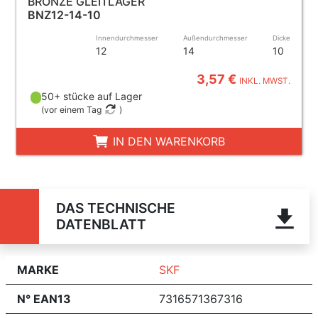
BRONZE GLEITLAGER
BNZ12-14-10
Innendurchmesser
Außendurchmesser
Dicke
12
14
10
3,57 €
INKL. MWST.
50+ stücke auf Lager
(
vor einem Tag
)
IN DEN WARENKORB
DAS TECHNISCHE
DATENBLATT
MARKE
SKF
N° EAN13
7316571367316