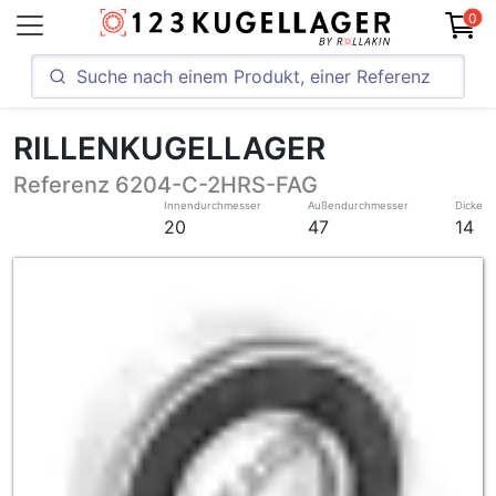
0
RILLENKUGELLAGER
Referenz 6204-C-2HRS-FAG
Innendurchmesser
Außendurchmesser
Dicke
20
47
14