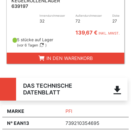
KEGELROLLENLAGER
639197
Innendurchmesser
Außendurchmesser
Dicke
32
72
27
139,67 €
INKL. MWST.
5 stücke auf Lager
(
vor 6 Tagen
)
IN DEN WARENKORB
DAS TECHNISCHE
DATENBLATT
MARKE
PFI
N° EAN13
739210354695