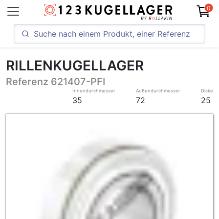
0
RILLENKUGELLAGER
Referenz 621407-PFI
Innendurchmesser
Außendurchmesser
Dicke
35
72
25