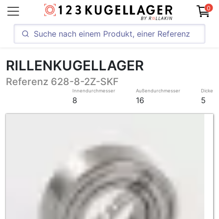
0
RILLENKUGELLAGER
Referenz 628-8-2Z-SKF
Innendurchmesser
Außendurchmesser
Dicke
8
16
5