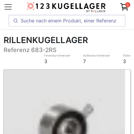
0
RILLENKUGELLAGER
Referenz 683-2RS
Innendurchmesser
Außendurchmesser
Dicke
3
7
3