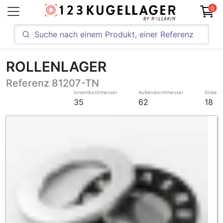
0
ROLLENLAGER
Referenz 81207-TN
Innendurchmesser
Außendurchmesser
Dicke
35
62
18