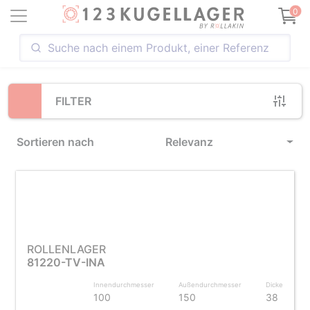
Loading...
0
FILTER
Sortieren nach
Relevanz
ROLLENLAGER
81220-TV-INA
Innendurchmesser
Außendurchmesser
Dicke
100
150
38