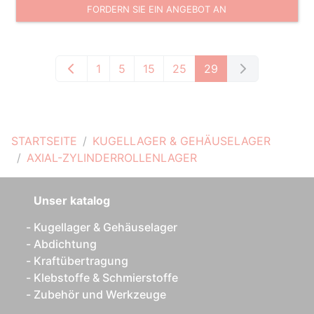
FORDERN SIE EIN ANGEBOT AN
1
5
15
25
29
STARTSEITE
KUGELLAGER & GEHÄUSELAGER
AXIAL-ZYLINDERROLLENLAGER
Unser katalog
Kugellager & Gehäuselager
Abdichtung
Kraftübertragung
Klebstoffe & Schmierstoffe
Zubehör und Werkzeuge