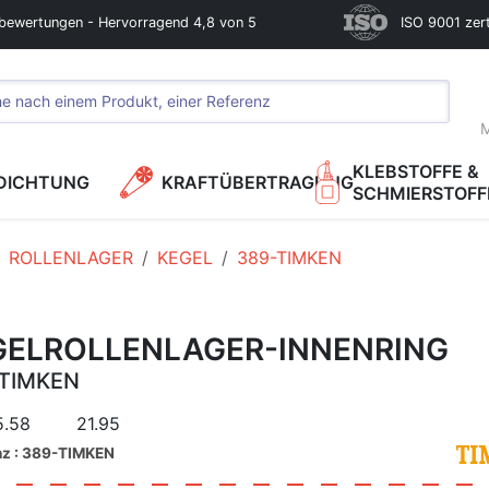
bewertungen - Hervorragend 4,8 von 5
ISO 9001 zerti
M
KLEBSTOFFE &
DICHTUNG
KRAFTÜBERTRAGUNG
SCHMIERSTOFF
ROLLENLAGER
KEGEL
389-TIMKEN
GELROLLENLAGER-INNENRING
TIMKEN
5.58
21.95
nz : 389-TIMKEN