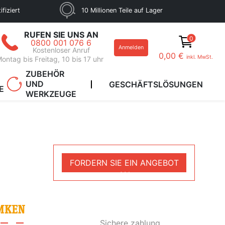
fiziert
10 Millionen Teile auf Lager
RUFEN SIE UNS AN
0
0800 001 076 6
Anmelden
Kostenloser Anruf
0,00 €
inkl. MwSt.
ontag bis Freitag, 10 bis 17 uhr
ZUBEHÖR
UND
GESCHÄFTSLÖSUNGEN
E
WERKZEUGE
FORDERN SIE EIN ANGEBOT
AN
Sichere zahlung