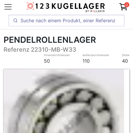
0
PENDELROLLENLAGER
Referenz 22310-MB-W33
Innendurchmesser
Außendurchmesser
Dicke
50
110
40