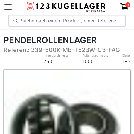
0
PENDELROLLENLAGER
Referenz 239-500K-MB-T52BW-C3-FAG
Innendurchmesser
Außendurchmesser
Dicke
750
1000
185