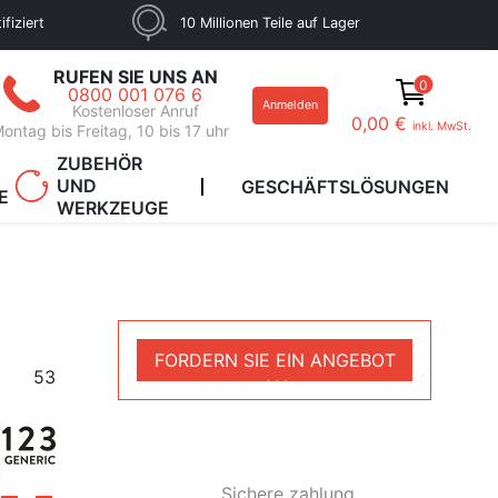
fiziert
10 Millionen Teile auf Lager
RUFEN SIE UNS AN
0
0800 001 076 6
Anmelden
Kostenloser Anruf
0,00 €
inkl. MwSt.
ontag bis Freitag, 10 bis 17 uhr
ZUBEHÖR
UND
GESCHÄFTSLÖSUNGEN
E
WERKZEUGE
FORDERN SIE EIN ANGEBOT
53
AN
Sichere zahlung