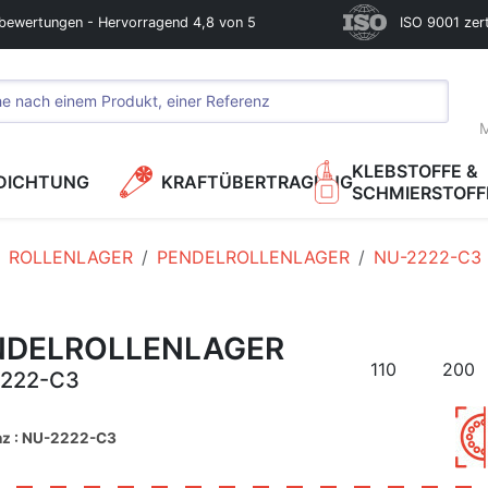
bewertungen - Hervorragend 4,8 von 5
ISO 9001 zerti
M
KLEBSTOFFE &
DICHTUNG
KRAFTÜBERTRAGUNG
SCHMIERSTOFF
ROLLENLAGER
PENDELROLLENLAGER
NU-2222-C3
NDELROLLENLAGER
110
200
222-C3
nz : NU-2222-C3