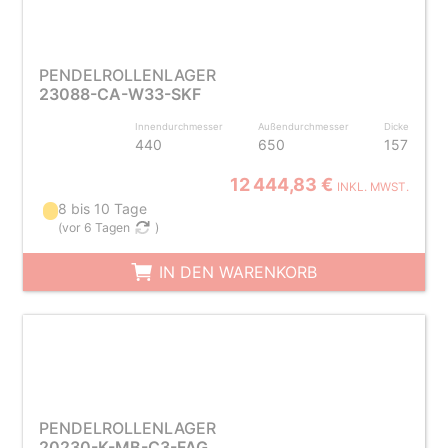
PENDELROLLENLAGER
23088-CA-W33-SKF
Innendurchmesser
Außendurchmesser
Dicke
440
650
157
12 444,83 €
INKL. MWST.
8 bis 10 Tage
(
vor 6 Tagen
)
IN DEN WARENKORB
PENDELROLLENLAGER
20230-K-MB-C3-FAG