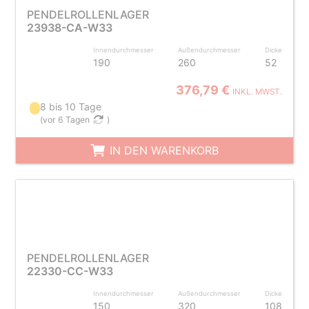
PENDELROLLENLAGER
23938-CA-W33
Innendurchmesser
Außendurchmesser
Dicke
190
260
52
376,79 €
INKL. MWST.
8 bis 10 Tage
(
vor 6 Tagen
)
IN DEN WARENKORB
PENDELROLLENLAGER
22330-CC-W33
Innendurchmesser
Außendurchmesser
Dicke
150
320
108