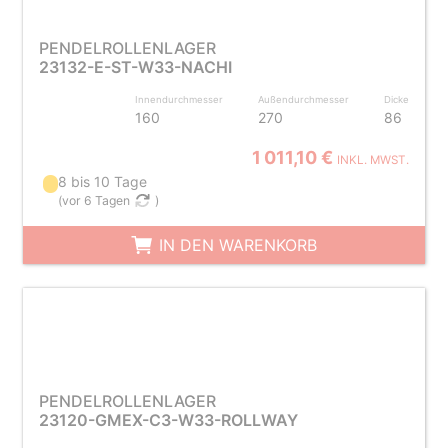
PENDELROLLENLAGER
23132-E-ST-W33-NACHI
Innendurchmesser
Außendurchmesser
Dicke
160
270
86
1 011,10 €
INKL. MWST.
8 bis 10 Tage
(
vor 6 Tagen
)
IN DEN WARENKORB
PENDELROLLENLAGER
23120-GMEX-C3-W33-ROLLWAY