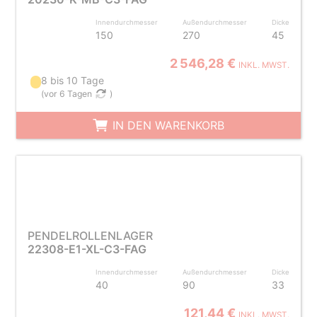
Innendurchmesser
Außendurchmesser
Dicke
150
270
45
2 546,28 €
INKL. MWST.
8 bis 10 Tage
(
vor 6 Tagen
)
IN DEN WARENKORB
PENDELROLLENLAGER
22308-E1-XL-C3-FAG
Innendurchmesser
Außendurchmesser
Dicke
40
90
33
121,44 €
INKL. MWST.