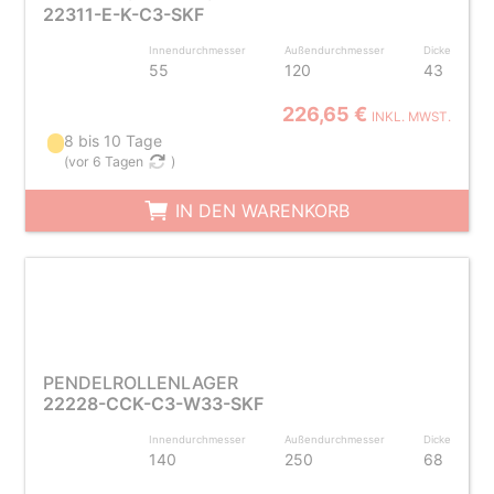
22311-E-K-C3-SKF
Innendurchmesser
Außendurchmesser
Dicke
55
120
43
226,65 €
INKL. MWST.
8 bis 10 Tage
(
vor 6 Tagen
)
IN DEN WARENKORB
PENDELROLLENLAGER
22228-CCK-C3-W33-SKF
Innendurchmesser
Außendurchmesser
Dicke
140
250
68