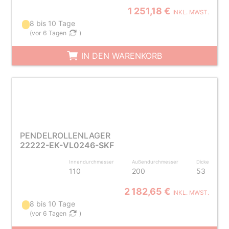
1 251,18 €
INKL. MWST.
8 bis 10 Tage
(
vor 6 Tagen
)
IN DEN WARENKORB
PENDELROLLENLAGER
22222-EK-VL0246-SKF
Innendurchmesser
Außendurchmesser
Dicke
110
200
53
2 182,65 €
INKL. MWST.
8 bis 10 Tage
(
vor 6 Tagen
)