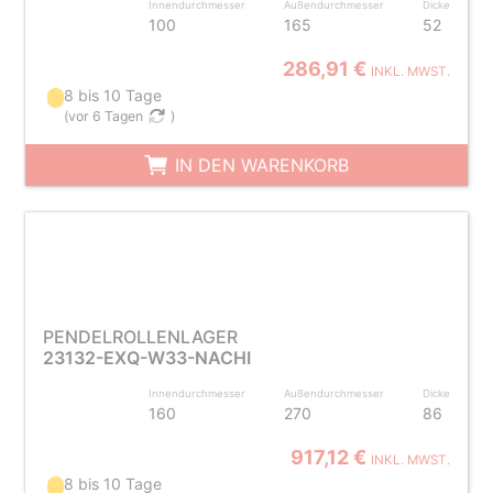
Innendurchmesser
Außendurchmesser
Dicke
100
165
52
286,91 €
INKL. MWST.
8 bis 10 Tage
(
vor 6 Tagen
)
IN DEN WARENKORB
PENDELROLLENLAGER
23132-EXQ-W33-NACHI
Innendurchmesser
Außendurchmesser
Dicke
160
270
86
917,12 €
INKL. MWST.
8 bis 10 Tage