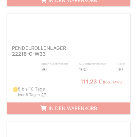
IN DEN WARENKORB
PENDELROLLENLAGER
22218-C-W33
Innendurchmesser
Außendurchmesser
Dicke
90
160
40
111,23 €
INKL. MWST.
8 bis 10 Tage
(
vor 6 Tagen
)
IN DEN WARENKORB