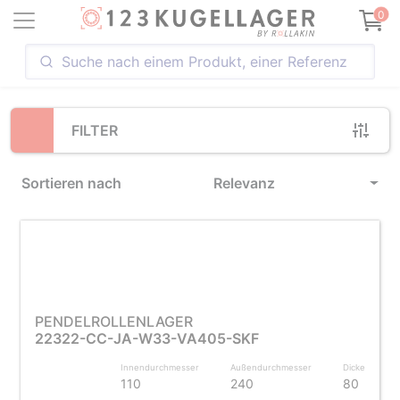
Loading...
0
FILTER
Sortieren nach
Relevanz
PENDELROLLENLAGER
22322-CC-JA-W33-VA405-SKF
Innendurchmesser
Außendurchmesser
Dicke
110
240
80