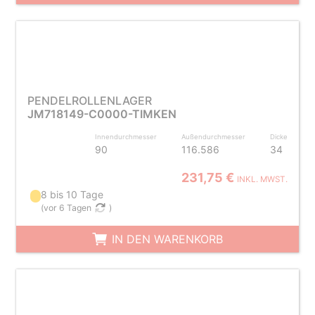
PENDELROLLENLAGER
JM718149-C0000-TIMKEN
Innendurchmesser
Außendurchmesser
Dicke
90
116.586
34
231,75 €
INKL. MWST.
8 bis 10 Tage
(
vor 6 Tagen
)
IN DEN WARENKORB