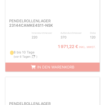
PENDELROLLENLAGER
23144CAMKE4S11-NSK
Innendurchmesser
Außendurchmesser
Dicke
220
370
120
1 971,22 €
INKL. MWST.
8 bis 10 Tage
(
vor 6 Tagen
)
IN DEN WARENKORB
PENDELROLLENLAGER