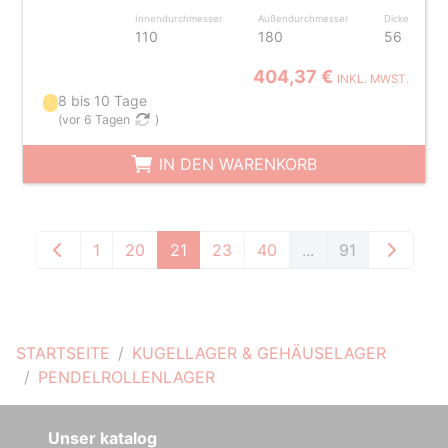
Innendurchmesser
Außendurchmesser
Dicke
110
180
56
404,37 €
INKL. MWST.
8 bis 10 Tage
(
vor 6 Tagen
)
IN DEN WARENKORB
1
20
21
23
40
...
91
STARTSEITE
KUGELLAGER & GEHÄUSELAGER
PENDELROLLENLAGER
Unser katalog