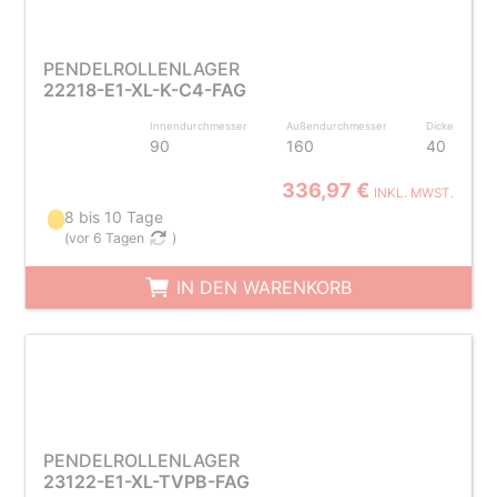
PENDELROLLENLAGER
22218-E1-XL-K-C4-FAG
Innendurchmesser
Außendurchmesser
Dicke
90
160
40
336,97 €
INKL. MWST.
8 bis 10 Tage
(
vor 6 Tagen
)
IN DEN WARENKORB
PENDELROLLENLAGER
23122-E1-XL-TVPB-FAG