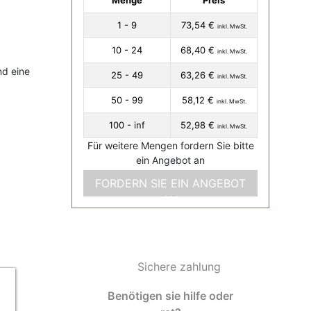
Menge
Preis
1 - 9
73,54 €
inkl. MwSt.
10 - 24
68,40 €
inkl. MwSt.
d eine
25 - 49
63,26 €
inkl. MwSt.
50 - 99
58,12 €
inkl. MwSt.
100 - inf
52,98 €
inkl. MwSt.
Für weitere Mengen fordern Sie bitte
ein Angebot an
FORDERN SIE EIN ANGEBOT
AN
Sichere zahlung
Benötigen sie hilfe oder