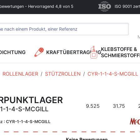
bewertungen - Hervorragend 4,8 von 5
ISO 9001 zerti
M
KLEBSTOFFE &
DICHTUNG
KRAFTÜBERTRAGUNG
SCHMIERSTOFF
ROLLENLAGER
STÜTZROLLEN
CYR-1-1-4-S-MCGILL
ERPUNKTLAGER
9.525
31.75
1-1-4-S-MCGILL
nz : CYR-1-1-4-S-MCGILL