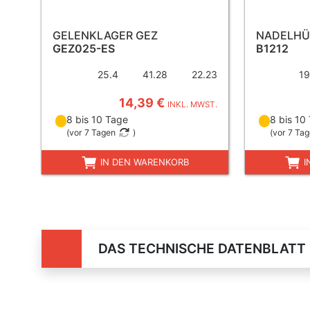
GELENKLAGER GEZ
NADELHÜ
GEZ025-ES
B1212
25.4
41.28
22.23
19
14,39 €
INKL. MWST.
8 bis 10 Tage
8 bis 10
(
vor 7 Tagen
)
(
vor 7 Ta
IN DEN WARENKORB
I
DAS TECHNISCHE DATENBLATT