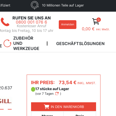
fiziert
10 Millionen Teile auf Lager
RUFEN SIE UNS AN
0
0800 001 076 6
Anmelden
Kostenloser Anruf
0,00 €
inkl. MwSt.
ontag bis Freitag, 10 bis 17 uhr
ZUBEHÖR
UND
GESCHÄFTSLÖSUNGEN
E
WERKZEUGE
IHR PREIS:
73,54 €
INKL. MWST.
20.637
17 stücke auf Lager
(
vor 7 Tagen
)
IN DEN WARENKORB