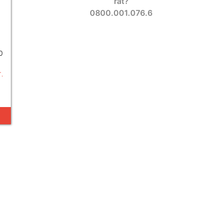
rat?
0800.001.076.6
0
.