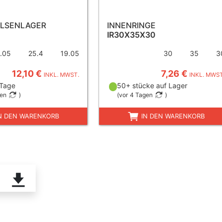
LSENLAGER
INNENRINGE
IR30X35X30
.05
25.4
19.05
30
35
3
12,10 €
7,26 €
INKL. MWST.
INKL. MWST
 Tage
50+ stücke auf Lager
gen
)
(
vor 4 Tagen
)
N DEN WARENKORB
IN DEN WARENKORB