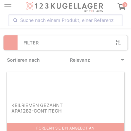
Loading...
0
FILTER
Sortieren nach
Relevanz
KEILRIEMEN GEZAHNT
XPA1282-CONTITECH
FORDERN SIE EIN ANGEBOT AN