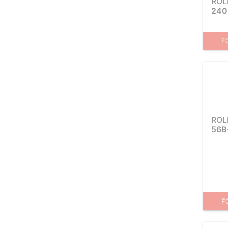
ROL
240
F
ROL
56B
F