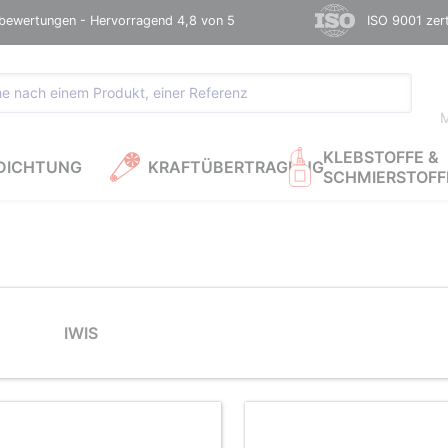
bewertungen - Hervorragend 4,8 von 5
ISO 9001 zerti
M
KLEBSTOFFE &
DICHTUNG
KRAFTÜBERTRAGUNG
SCHMIERSTOFF
IWIS