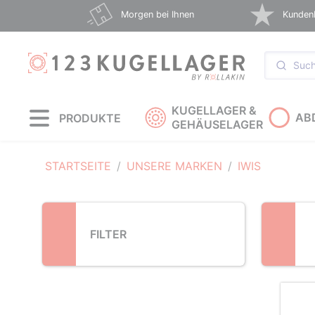
Loading...
Morgen bei Ihnen
Kunden
KUGELLAGER &
AB
PRODUKTE
GEHÄUSELAGER
STARTSEITE
UNSERE MARKEN
IWIS
FILTER