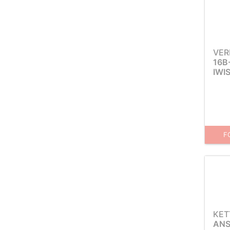
VER
16B
IWI
F
KET
ANS