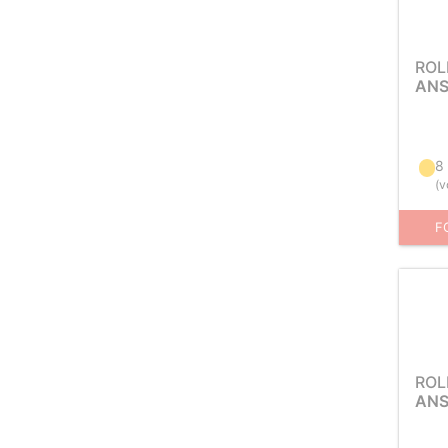
ROL
ANS
8
(
v
F
ROL
ANS