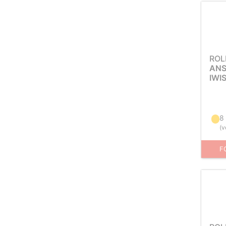
ROL
ANS
IWI
8
(
v
F