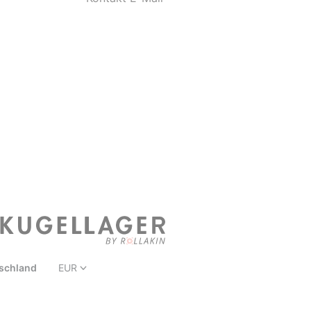
schland
EUR