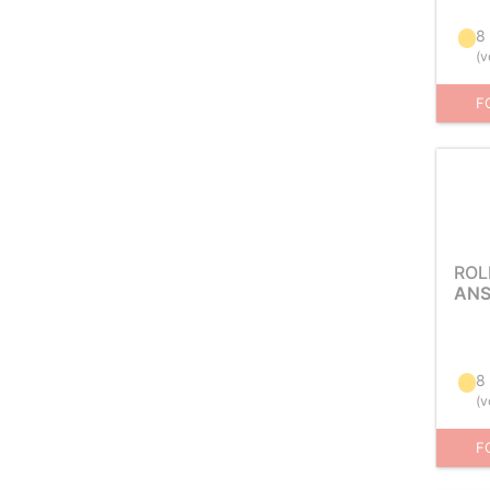
8
(
v
F
ROL
ANS
8
(
v
F