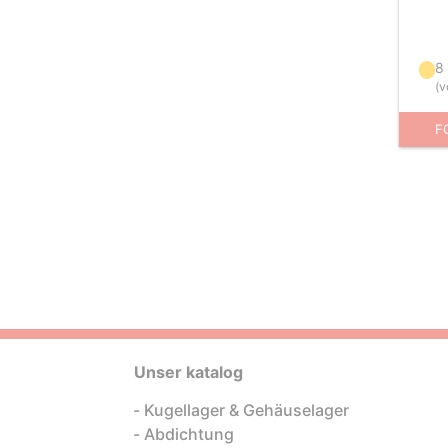
8
(
v
F
Unser katalog
Kugellager & Gehäuselager
Abdichtung