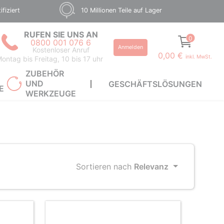
fiziert
10 Millionen Teile auf Lager
RUFEN SIE UNS AN
0
0800 001 076 6
Anmelden
Kostenloser Anruf
0,00 €
inkl. MwSt.
ontag bis Freitag, 10 bis 17 uhr
ZUBEHÖR
UND
GESCHÄFTSLÖSUNGEN
E
WERKZEUGE
Sortieren nach
Relevanz