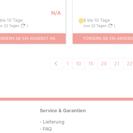
N/A
 bis 10 Tage
8 bis 10 Tage
or 22 Tagen
)
(
vor 22 Tagen
)
ORDERN SIE EIN ANGEBOT AN
FORDERN SIE EIN ANGEB
1
10
15
20
21
22
Service & Garantien
Lieferung
FAQ