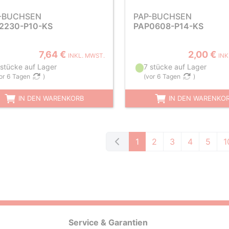
-BUCHSEN
PAP-BUCHSEN
2230-P10-KS
PAP0608-P14-KS
7,64 €
2,00 €
INKL. MWST.
INK
 stücke auf Lager
7 stücke auf Lager
or 6 Tagen
)
(
vor 6 Tagen
)
IN DEN WARENKORB
IN DEN WARENKO
1
2
3
4
5
1
Service & Garantien