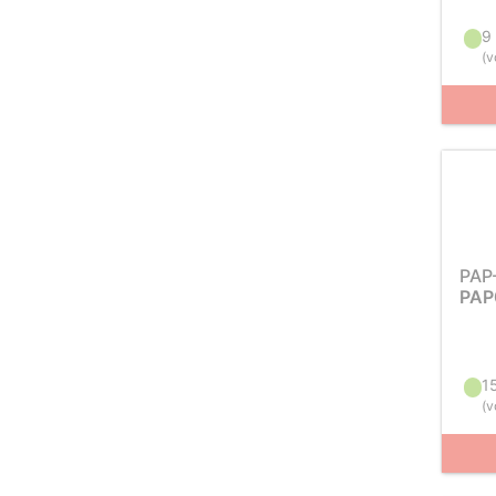
9
(
v
PAP
PAP
1
(
v