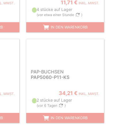
11,71 €
L. MWST.
INKL. MWST.
4 stücke auf Lager
(
vor etwa einer Stunde
)
RB
IN DEN WARENKORB
PAP-BUCHSEN
PAP5060-P11-KS
34,21 €
L. MWST.
INKL. MWST.
2 stücke auf Lager
(
vor 6 Tagen
)
RB
IN DEN WARENKORB