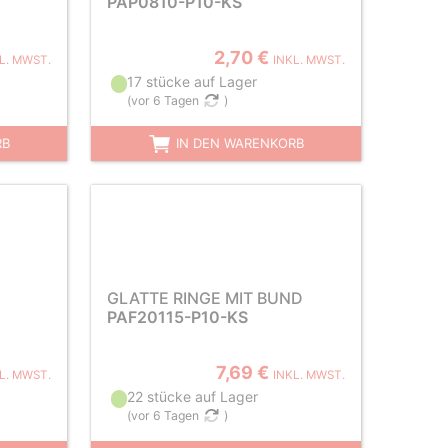
PAP0810-P10-KS
2,70 €
L. MWST.
INKL. MWST.
17 stücke auf Lager
(
vor 6 Tagen
)
RB
IN DEN WARENKORB
GLATTE RINGE MIT BUND
PAF20115-P10-KS
7,69 €
L. MWST.
INKL. MWST.
22 stücke auf Lager
(
vor 6 Tagen
)