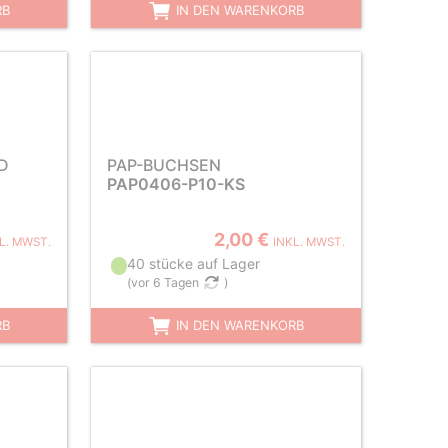
RB
IN DEN WARENKORB
D
PAP-BUCHSEN
PAP0406-P10-KS
2,00 €
L. MWST.
INKL. MWST.
40 stücke auf Lager
(
vor 6 Tagen
)
RB
IN DEN WARENKORB