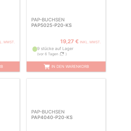
PAP-BUCHSEN
PAP5025-P20-KS
19,27 €
L. MWST.
INKL. MWST.
9 stücke auf Lager
(
vor 6 Tagen
)
RB
IN DEN WARENKORB
PAP-BUCHSEN
PAP4040-P20-KS