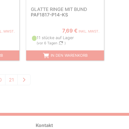
GLATTE RINGE MIT BUND
PAF1817-P14-KS
7,69 €
L. MWST.
INKL. MWST.
11 stücke auf Lager
(
vor 6 Tagen
)
RB
IN DEN WARENKORB
0
21
Kontakt