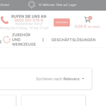
fiziert
10 Millionen Teile auf Lager
RUFEN SIE UNS AN
0
0800 001 076 6
Anmelden
Kostenloser Anruf
0,00 €
inkl. MwSt.
ontag bis Freitag, 10 bis 17 uhr
ZUBEHÖR
UND
GESCHÄFTSLÖSUNGEN
E
WERKZEUGE
Sortieren nach
Relevanz