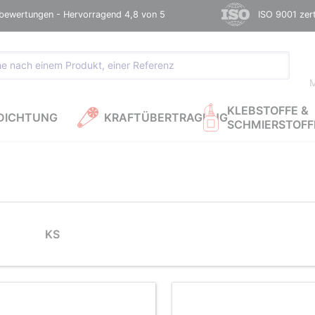
bewertungen - Hervorragend 4,8 von 5
ISO 9001 zerti
M
KLEBSTOFFE &
DICHTUNG
KRAFTÜBERTRAGUNG
SCHMIERSTOFF
KS