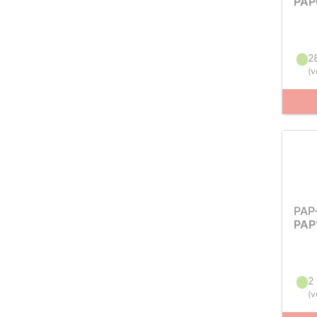
PAP
2
(
v
PAP
PAP
2
(
v