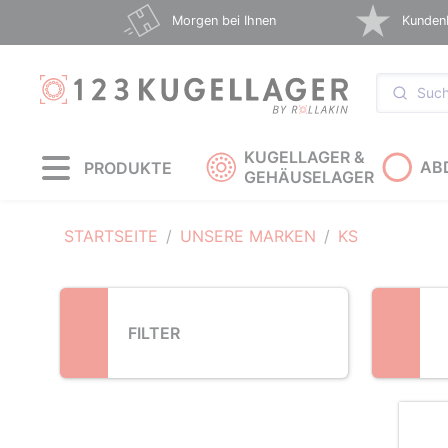
Loading...
Morgen bei Ihnen
Kunden
KUGELLAGER &
AB
PRODUKTE
GEHÄUSELAGER
STARTSEITE
UNSERE MARKEN
KS
FILTER