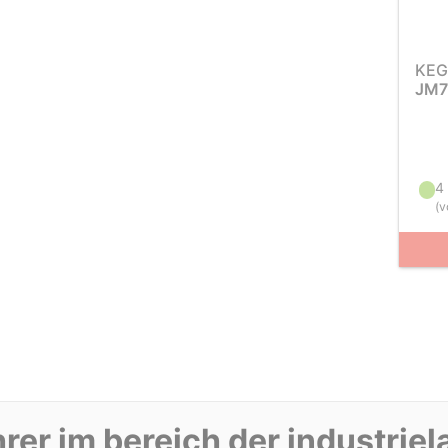
KEG
JM7
4
(
v
rer im bereich der industriel