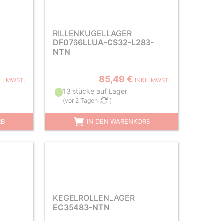
RILLENKUGELLAGER
DF0766LLUA-CS32-L283-
NTN
85,49 €
L. MWST.
INKL. MWST.
13 stücke auf Lager
(
vor 2 Tagen
)
RB
IN DEN WARENKORB
KEGELROLLENLAGER
EC35483-NTN