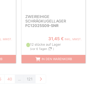
ZWEIREIHIGE
SCHRÄGKUGELLAGER
FC12025S09-SNR
31,45 €
L. MWST.
INKL. MWST.
12 stücke auf Lager
(
vor 6 Tagen
)
RB
IN DEN WARENKORB
5
40
...
121