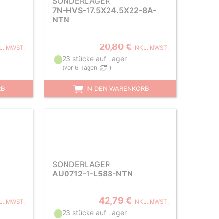
SONDERLAGER
7N-HVS-17.5X24.5X22-8A-
NTN
20,80 €
L. MWST.
INKL. MWST.
23 stücke auf Lager
(
vor 6 Tagen
)
RB
IN DEN WARENKORB
SONDERLAGER
AU0712-1-L588-NTN
42,79 €
L. MWST.
INKL. MWST.
23 stücke auf Lager