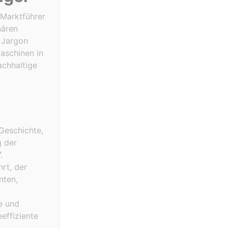
 Marktführer
nären
 Jargon
aschinen in
achhaltige
 Geschichte,
g der
.
rt, der
nten,
e und
effiziente