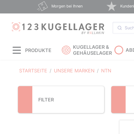
Loading...
Morgen bei Ihnen
Kunden
KUGELLAGER &
AB
PRODUKTE
GEHÄUSELAGER
STARTSEITE
UNSERE MARKEN
NTN
FILTER