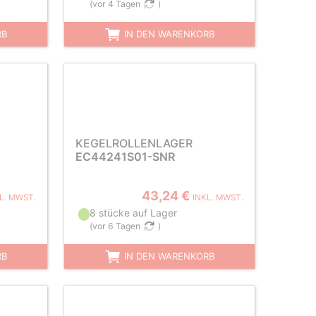
(
vor 4 Tagen
)
RB
IN DEN WARENKORB
KEGELROLLENLAGER
EC44241S01-SNR
43,24 €
L. MWST.
INKL. MWST.
8 stücke auf Lager
(
vor 6 Tagen
)
RB
IN DEN WARENKORB