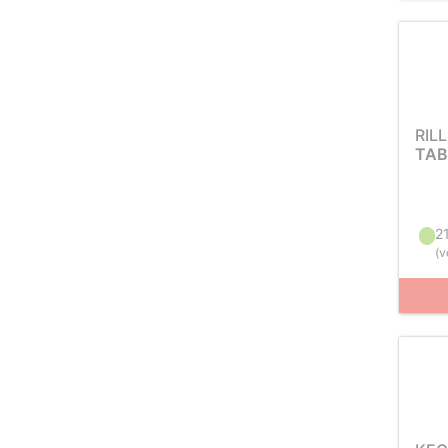
RIL
TAB
2
(
v