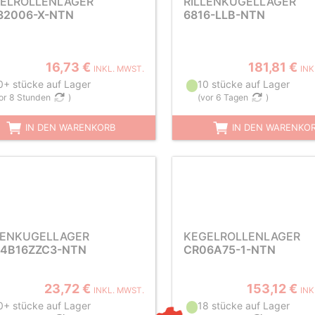
ELROLLENLAGER
RILLENKUGELLAGER
32006-X-NTN
6816-LLB-NTN
16,73 €
181,81 €
INKL. MWST.
INK
0+ stücke auf Lager
10 stücke auf Lager
or 8 Stunden
)
(
vor 6 Tagen
)
IN DEN WARENKORB
IN DEN WARENKO
LENKUGELLAGER
KEGELROLLENLAGER
4B16ZZC3-NTN
CR06A75-1-NTN
23,72 €
153,12 €
INKL. MWST.
INK
0+ stücke auf Lager
18 stücke auf Lager