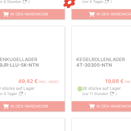
or 6 Stunden
)
(
vor 6 Tagen
)
IN DEN WARENKORB
IN DEN WARENKO
LENKUGELLAGER
KEGELROLLENLAGER
9JR-LLU-5K-NTN
4T-30305-NTN
49,42 €
19,88 €
INKL. MWST.
INK
9 stücke auf Lager
26 stücke auf Lager
or 6 Tagen
)
(
vor 11 Stunden
)
IN DEN WARENKORB
IN DEN WARENKO