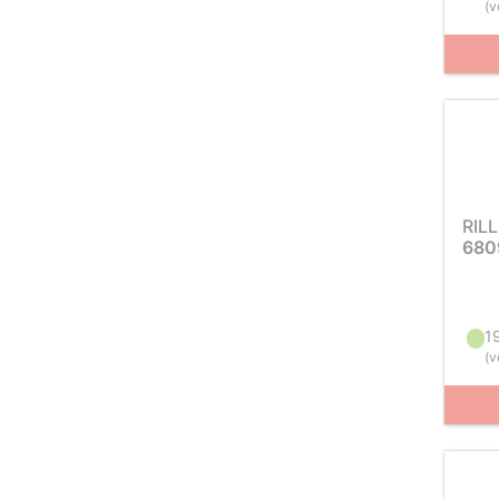
(
v
RIL
680
1
(
v