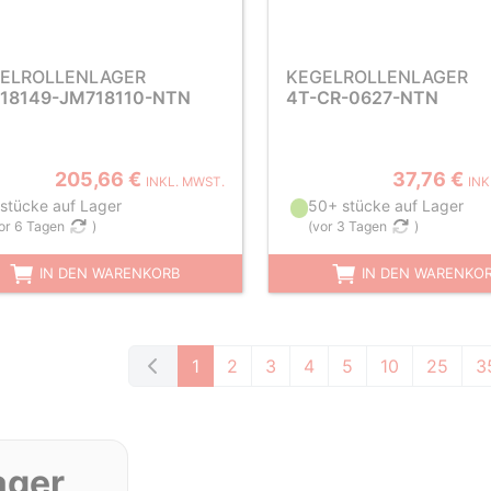
ELROLLENLAGER
KEGELROLLENLAGER
18149-JM718110-NTN
4T-CR-0627-NTN
205,66 €
37,76 €
INKL. MWST.
INK
 stücke auf Lager
50+ stücke auf Lager
or 6 Tagen
)
(
vor 3 Tagen
)
IN DEN WARENKORB
IN DEN WARENKO
1
2
3
4
5
10
25
3
ager