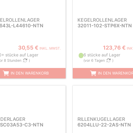
ELROLLENLAGER
KEGELROLLENLAGER
643L-L44610-NTN
32011-102-STP6X-NTN
30,55 €
123,76 €
INKL. MWST.
INK
0+ stücke auf Lager
6 stücke auf Lager
or 8 Stunden
)
(
vor 6 Tagen
)
IN DEN WARENKORB
IN DEN WARENKO
DERLAGER
RILLENKUGELLAGER
SC03A53-C3-NTN
6204LLU-22-2AS-NTN