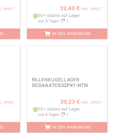
32,40 €
L. MWST.
INKL. MWST.
50+ stücke auf Lager
(
vor 6 Tagen
)
RB
IN DEN WARENKORB
RILLENKUGELLAGER
SC04A47CS32PX1-NTN
20,23 €
L. MWST.
INKL. MWST.
50+ stücke auf Lager
(
vor 6 Tagen
)
RB
IN DEN WARENKORB