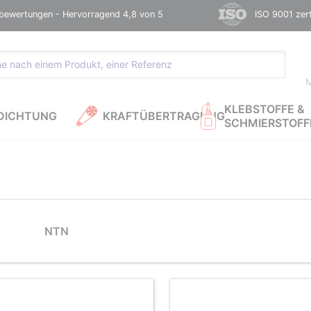
bewertungen - Hervorragend 4,8 von 5
ISO 9001 zerti
M
KLEBSTOFFE &
DICHTUNG
KRAFTÜBERTRAGUNG
SCHMIERSTOFF
NTN