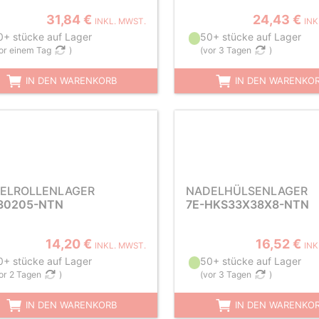
31,84 €
24,43 €
INKL. MWST.
INK
0+ stücke auf Lager
50+ stücke auf Lager
or einem Tag
)
(
vor 3 Tagen
)
IN DEN WARENKORB
IN DEN WARENKO
ELROLLENLAGER
NADELHÜLSENLAGER
30205-NTN
7E-HKS33X38X8-NTN
14,20 €
16,52 €
INKL. MWST.
INK
0+ stücke auf Lager
50+ stücke auf Lager
or 2 Tagen
)
(
vor 3 Tagen
)
IN DEN WARENKORB
IN DEN WARENKO