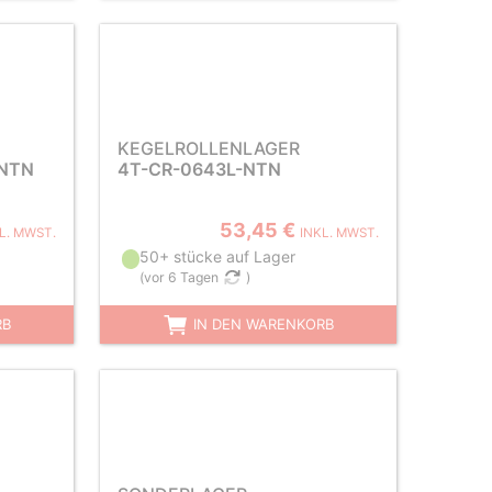
KEGELROLLENLAGER
NTN
4T-CR-0643L-NTN
53,45 €
L. MWST.
INKL. MWST.
50+ stücke auf Lager
(
vor 6 Tagen
)
RB
IN DEN WARENKORB