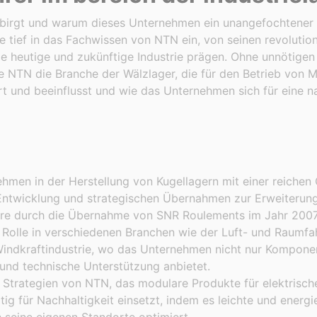
rbirgt und warum dieses Unternehmen ein unangefochtener
Sie tief in das Fachwissen von NTN ein, von seinen revolutio
e heutige und zukünftige Industrie prägen. Ohne unnötigen
e NTN die Branche der Wälzlager, die für den Betrieb von M
ert und beeinflusst und wie das Unternehmen sich für eine n
ehmen in der Herstellung von Kugellagern mit einer reichen
 Entwicklung und strategischen Übernahmen zur Erweiterun
dere durch die Übernahme von SNR Roulements im Jahr 2007
Rolle in verschiedenen Branchen wie der Luft- und Raumfah
Windkraftindustrie, wo das Unternehmen nicht nur Kompone
und technische Unterstützung anbietet.
r Strategien von NTN, das modulare Produkte für elektrisch
g für Nachhaltigkeit einsetzt, indem es leichte und energie