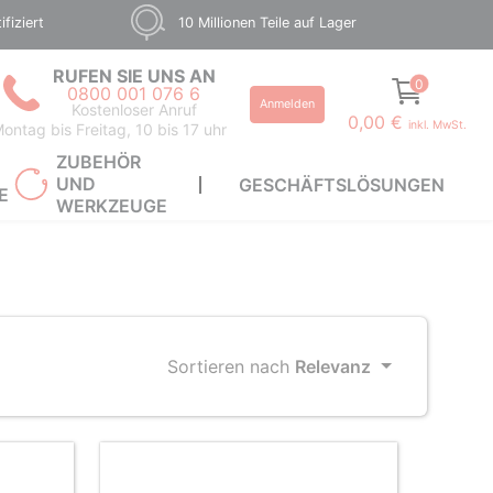
fiziert
10 Millionen Teile auf Lager
RUFEN SIE UNS AN
0
0800 001 076 6
Anmelden
Kostenloser Anruf
0,00 €
inkl. MwSt.
ontag bis Freitag, 10 bis 17 uhr
ZUBEHÖR
UND
GESCHÄFTSLÖSUNGEN
E
WERKZEUGE
Sortieren nach
Relevanz