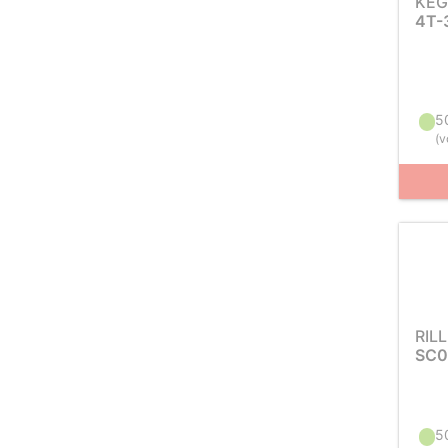
KEG
4T-
5
(
v
RIL
SC0
5