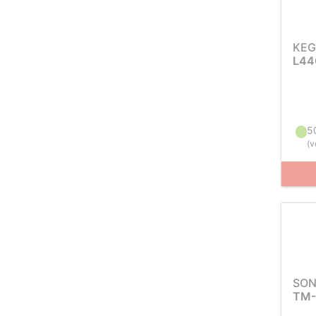
KEG
L44
5
(
v
SON
TM-