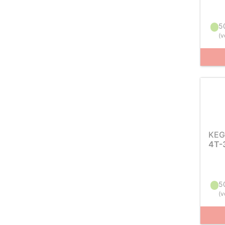
5
(
v
KEG
4T-
5
(
v