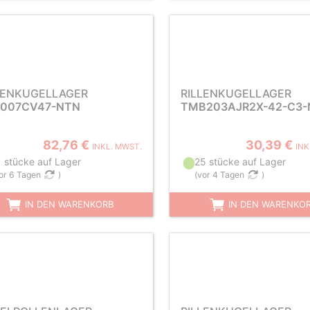
LENKUGELLAGER
RILLENKUGELLAGER
007CV47-NTN
TMB203AJR2X-42-C3-
82,76 €
30,39 €
INKL. MWST.
INK
1 stücke auf Lager
25 stücke auf Lager
or 6 Tagen
)
(
vor 4 Tagen
)
IN DEN WARENKORB
IN DEN WARENKO