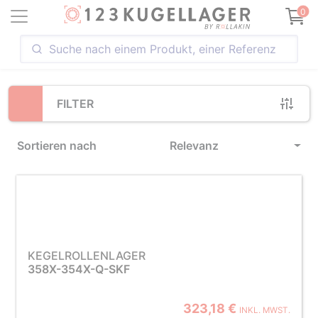
Loading...
0
FILTER
Sortieren nach
Relevanz
KEGELROLLENLAGER
358X-354X-Q-SKF
323,18 €
INKL. MWST.