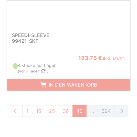
SPEEDI-SLEEVE
99491-SKF
183,76 €
INKL. MWST.
4 stücke auf Lager
(
vor 7 Tagen
)
IN DEN WARENKORB
1
15
25
36
40
...
594